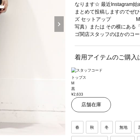
なります☆ 最近Instagr
まとめて投稿しますのでぜひ
ズ セットアップ Mサイ
写真）または その横にある
ゴ関店スタッフのほかのコー
着用アイテムのご購入
トップス
M
黒
¥2,633
店舗在庫
春
秋
冬
無地