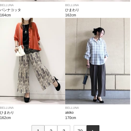
BELLUNA
BELLUNA
パンナコッタ
ひまわり
164cm
162cm
BELLUNA
BELLUNA
ひまわり
akiko
162cm
170cm