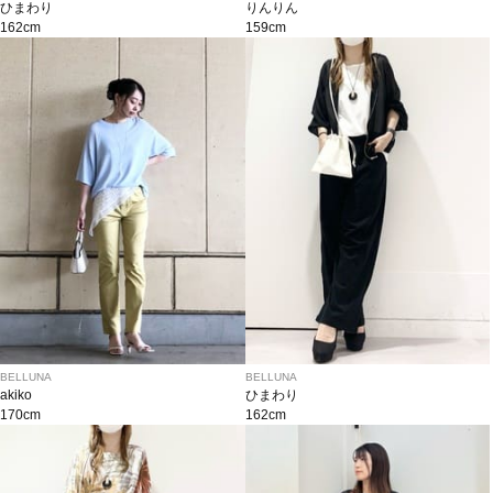
ひまわり
りんりん
162cm
159cm
BELLUNA
BELLUNA
akiko
ひまわり
170cm
162cm