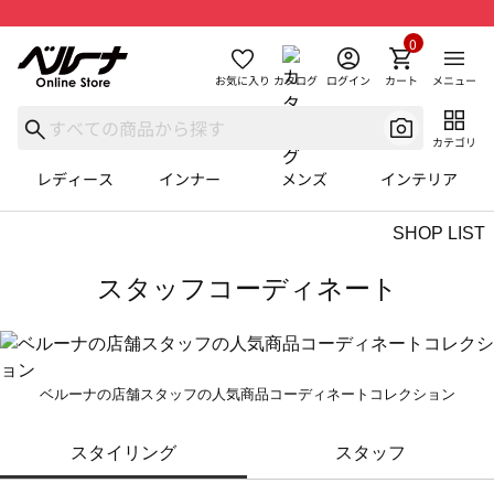
0
お気に入り
カタログ
ログイン
カート
メニュー
カテゴリ
レディース
インナー
メンズ
インテリア
SHOP LIST
スタッフコーディネート
ベルーナの店舗スタッフの人気商品コーディネートコレクション
スタイリング
スタッフ