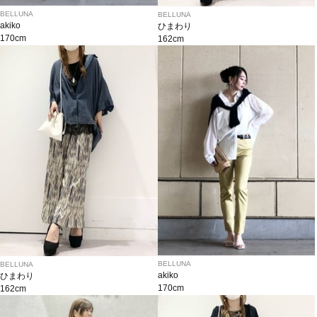
BELLUNA
BELLUNA
akiko
ひまわり
170cm
162cm
BELLUNA
BELLUNA
akiko
ひまわり
170cm
162cm