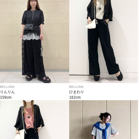
BELLUNA
BELLUNA
りんりん
ひまわり
159cm
162cm