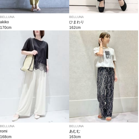
BELLUNA
BELLUNA
akiko
ひまわり
170cm
162cm
BELLUNA
BELLUNA
romi
あむむ
168cm
163cm