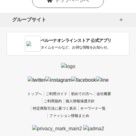
トップページへ
グループサイト
ベルーナオンラインストア 公式アプリ
タイムセールなど、お得な情報をお知らせ。
トップへ
ご利用ガイド
初めての方へ
会社概要
ご利用規約
個人情報保護方針
特定商取引法に基づく表示
キーワード一覧
ファッション情報まとめ