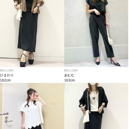
BELLUNA
BELLUNA
ひまわり
あむむ
162cm
163cm