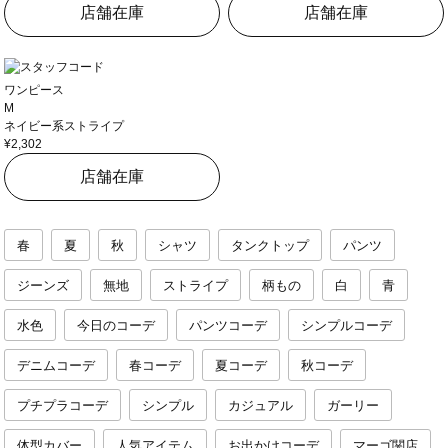
店舗在庫
店舗在庫
ワンピース
M
ネイビー系ストライプ
¥2,302
店舗在庫
春
夏
秋
シャツ
タンクトップ
パンツ
ジーンズ
無地
ストライプ
柄もの
白
青
水色
今日のコーデ
パンツコーデ
シンプルコーデ
デニムコーデ
春コーデ
夏コーデ
秋コーデ
プチプラコーデ
シンプル
カジュアル
ガーリー
体型カバー
人気アイテム
お出かけコーデ
マーゴ関店