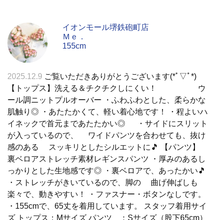
イオンモール堺鉄砲町店
Ｍｅ．
155cm
2025.12.9
ご覧いただきありがとうございます(*ﾟ▽ﾟ*)
【トップス】洗える＆チクチクしにくい！ ウ
ール調ニットプルオーバー ・ふわふわとした、柔らかな
肌触り◎ ・あたたかくて、軽い着心地です！ ・程よいハ
イネックで首元まであたたかい◎ ・サイドにスリット
が入っているので、 ワイドパンツを合わせても、抜け
感のある スッキリとしたシルエットに🎵 【パンツ】
裏ベロアストレッチ素材レギンスパンツ ・厚みのあるし
っかりとした生地感です◎ ・裏ベロアで、あったかい🎵
・ストレッチがきいているので、脚の 曲げ伸ばしも
楽々で、動きやすい！ ・ファスナー・ボタンなしです。
・155cmで、65丈を着用しています。 スタッフ着用サイ
ズ トップス：Mサイズ パンツ ：Sサイズ（股下65cm）