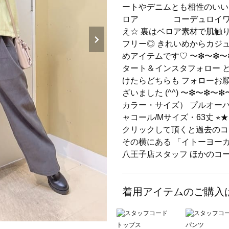
ートやデニムとも相性のいい
ロア コーデュロイワイド
え☆ 裏はベロア素材で肌触
フリー◎ きれいめからカジ
めアイテムです♡ 〜❇︎〜❇︎〜❇︎
タート＆インスタフォロー 
けたらどちらも フォローお
ざいました (^^) 〜❇︎〜❇︎〜❇
カラー・サイズ） プルオーバ
ャコール/Mサイズ・63丈 
クリックして頂くと過去のコ
その横にある 「イトーヨー
八王子店スタッフ ほかのコ
着用アイテムのご購入
トップス
パンツ