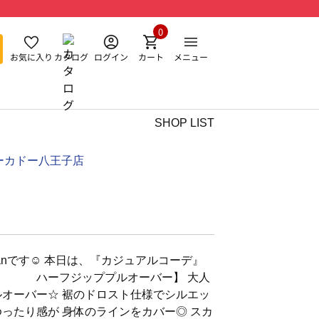
0
お気に入り
カタログ
ログイン
カート
メニュー
SHOP LIST
ーカドー八王子店
anです☺︎ 本日は、『カジュアルコーデ』
使い ハーフジッププルオーバー】 大人
ルオーバー☆ 裾のドロスト仕様でシルエッ
ゆったり感が 身体のラインをカバー◎ スカ