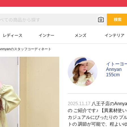
検索
レディース
インナー
メンズ
インテリア
Annyanのスタッフコーディネート
イトーヨ
Annyan
155cm
2025.11.17
八王子店のAnny
の ご紹介です♪ 【異素材
カジュアルにぴったりの プ
トの 調節が可能で、程よい