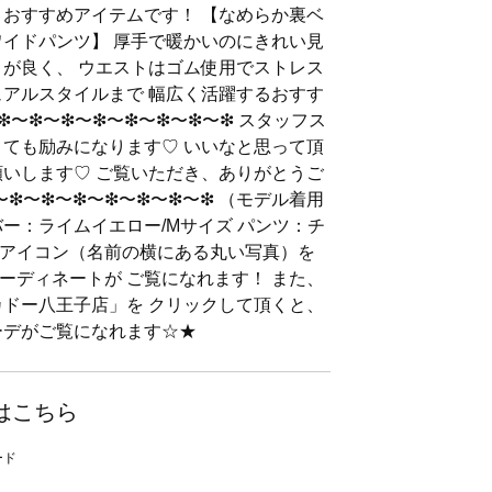
 おすすめアイテムです！ 【なめらか裏ベ
パンツ】 厚手で暖かいのにきれい見
りが良く、 ウエストはゴム使用でストレス
ュアルスタイルまで 幅広く活躍するおすす
〜❇︎〜❇︎〜❇︎〜❇︎〜❇︎〜❇︎〜❇︎ スタッフス
とても励みになります♡ いいなと思って頂
願いします♡ ご覧いただき、ありがとうご
︎〜❇︎〜❇︎〜❇︎〜❇︎〜❇︎〜❇︎〜❇︎ （モデル着用
ー：ライムイエロー/Mサイズ パンツ：チ
⭐︎★アイコン（名前の横にある丸い写真）を
ーディネートが ご覧になれます！ また、
カドー八王子店」を クリックして頂くと、
ーデがご覧になれます☆★
はこちら