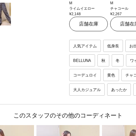
M
M
ライムイエロー
チャコール
¥2,148
¥2,267
店舗在庫
店舗在
人気アイテム
低身長
お
BELLUNA
秋
冬
ワ
コーデュロイ
黄色
チャ
大人カジュアル
あったか
このスタッフのその他のコーディネート