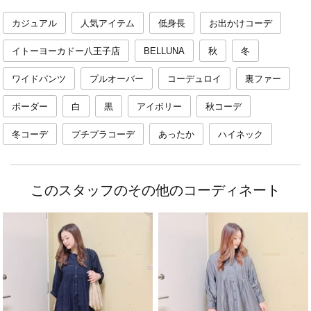
カジュアル
人気アイテム
低身長
お出かけコーデ
イトーヨーカドー八王子店
BELLUNA
秋
冬
ワイドパンツ
プルオーバー
コーデュロイ
裏ファー
ボーダー
白
黒
アイボリー
秋コーデ
冬コーデ
プチプラコーデ
あったか
ハイネック
このスタッフのその他のコーディネート