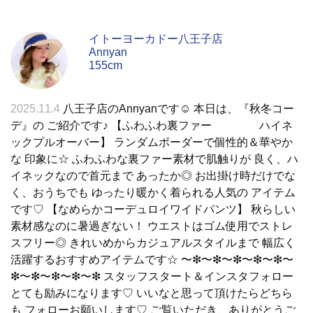
イトーヨーカドー八王子店
Annyan
155cm
2025.11.4
八王子店のAnnyanです☺︎ 本日は、『秋冬コー
デ』の ご紹介です♪ 【ふわふわ裏ファー ハイネ
ックプルオーバー】 ランダムボーダーで個性的＆華やか
な 印象に☆ ふわふわな裏ファー素材で肌触りが 良く、ハ
イネックなので首元まで あったか◎ お出掛け時だけでな
く、おうちでも ゆったり暖かく着られる人気の アイテム
です♡ 【なめらかコーデュロイワイドパンツ】 秋らしい
素材感なのに暑過ぎない！ ウエストはゴム使用でストレ
スフリー◎ きれいめからカジュアルスタイルまで 幅広く
活躍するおすすめアイテムです☆ 〜❇︎〜❇︎〜❇︎〜❇︎〜❇︎〜
❇︎〜❇︎〜❇︎〜❇︎〜❇︎ スタッフスタート＆インスタフォロー
とても励みになります♡ いいなと思って頂けたらどちら
も フォローお願いします♡ ご覧いただき、ありがとうご