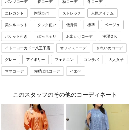
パンツコーデ
春コーデ
秋コーデ
冬コーデ
エレガント
体型カバー
ストレッチ
人気アイテム
美シルエット
タック使い
低身長
標準
ベージュ
ポケット付き
ぽっちゃり
お出かけコーデ
洗濯ＯＫ
イトーヨーカドー八王子店
オフィスコーデ
きれいめコーデ
グレー
アイボリー
フェミニン
コンサバ
大人女子
ママコーデ
お呼ばれコーデ
イエベ
このスタッフのその他のコーディネート