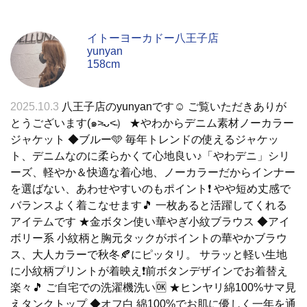
イトーヨーカドー八王子店
yunyan
158cm
2025.10.3
八王子店のyunyanです☺︎ ご覧いただきありが
とうございます(๑˃̵ᴗ˂̵） ★やわからデニム素材ノーカラー
ジャケット ◆ブルー🩵 毎年トレンドの使えるジャケッ
ト、デニムなのに柔らかくて心地良い♪「やわデニ」シリ
ーズ、軽やか＆快適な着心地、ノーカラーだからインナー
を選ばない、あわせやすいのもポイント❗️ やや短め丈感で
バランスよく着こなせます🎵 一枚あると活躍してくれる
アイテムです ★金ボタン使い華やぎ小紋ブラウス ◆アイ
ボリー系 小紋柄と胸元タックがポイントの華やかブラウ
ス、大人カラーで秋冬🍂にピッタリ。 サラッと軽い生地
に小紋柄プリントが着映え❗️前ボタンデザインでお着替え
楽々🎵 ご自宅での洗濯機洗い🆗 ★ヒンヤリ綿100%サマ見
えタンクトップ ◆オフ白 綿100%でお肌に優しく一年を通