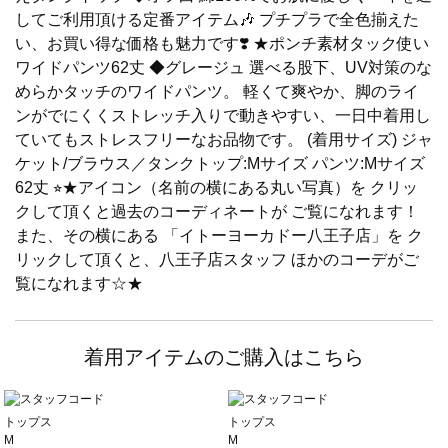
してご利用頂ける定番アイテム🎶 プチプラで全色揃えた
い、お買い得な価格も魅力です❣️ ★ポンチ素材タック使い
ワイドパンツ62丈 ◆グレージュ 選べる股下、UV対策のな
めらかタッチのワイドパンツ。 軽くて爽やか、脚のライ
ンがでにくくストレッチ入りで動きやすい、一日中着用し
ていてもストレスフリーなお品物です。 (着用サイズ) ジャ
ケット/ブラウス／タンクトップ:Mサイズ パンツ:Mサイズ
62丈 ⭐︎★アイコン（名前の横にある丸い写真）を クリッ
クして頂くと過去のコーディネートが ご覧になれます！
また、その横にある 「イトーヨーカドー八王子店」を ク
リックして頂くと、八王子店スタッフ ほかのコーデがご
覧になれます☆★
着用アイテムのご購入はこちら
トップス
トップス
M
M