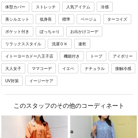
体型カバー
ストレッチ
人気アイテム
冷感
美シルエット
低身長
標準
ベージュ
ターコイズ
ポケット付き
ぽっちゃり
お出かけコーデ
リラックススタイル
洗濯ＯＫ
速乾
イトーヨーカドー八王子店
機能付き
トープ
アイボリー
大人女子
ママコーデ
イエベ
ナチュラル
接触冷感
UV対策
イージーケア
このスタッフのその他のコーディネート