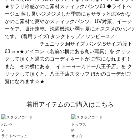
★サラリ冷感かのこ素材スティックパンツ63 ◆ライトベ
ージュ 蒸し暑いジメジメした季節にもサラッと涼やかな
かのこ素材で爽やかスティックパンツ、UV対策、イージ
ーケア、吸汗速乾、洗濯機洗い🆗✨ 夏にオススメのパンツ
です。 (着用サイズ) タンクトップ／ワンピース／
チュニック:Mサイズ パンツ:Sサイズ/股下
63㎝ ⭐︎★アイコン（名前の横にある丸い写真）を クリッ
クして頂くと過去のコーディネートが ご覧になれます！
また、その横にある 「イトーヨーカドー八王子店」を ク
リックして頂くと、八王子店スタッフ ほかのコーデがご
覧になれます☆★
着用アイテムのご購入はこちら
パンツ
トップス
S
M
ライトベージュ
オフ白