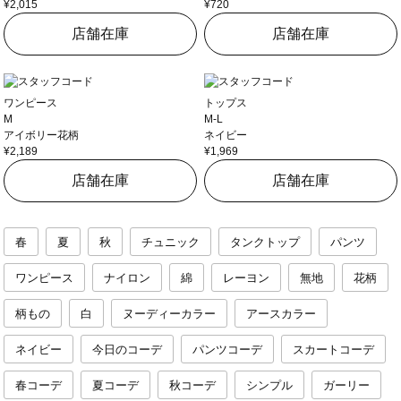
¥2,015
¥720
店舗在庫
店舗在庫
ワンピース
トップス
M
M-L
アイボリー花柄
ネイビー
¥2,189
¥1,969
店舗在庫
店舗在庫
春
夏
秋
チュニック
タンクトップ
パンツ
ワンピース
ナイロン
綿
レーヨン
無地
花柄
柄もの
白
ヌーディーカラー
アースカラー
ネイビー
今日のコーデ
パンツコーデ
スカートコーデ
春コーデ
夏コーデ
秋コーデ
シンプル
ガーリー