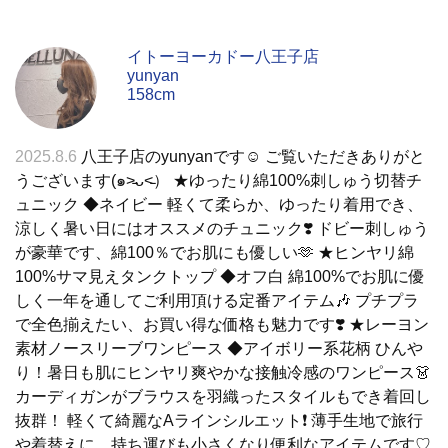
イトーヨーカドー八王子店
yunyan
158cm
2025.8.6
八王子店のyunyanです☺︎ ご覧いただきありがと
うございます(๑˃̵ᴗ˂̵） ★ゆったり綿100%刺しゅう切替チ
ュニック ◆ネイビー 軽くて柔らか、ゆったり着用でき、
涼しく暑い日にはオススメのチュニック❣️ ドビー刺しゅう
が豪華です、綿100％でお肌にも優しい🫶 ★ヒンヤリ綿
100%サマ見えタンクトップ ◆オフ白 綿100%でお肌に優
しく一年を通してご利用頂ける定番アイテム🎶 プチプラ
で全色揃えたい、お買い得な価格も魅力です❣️ ★レーヨン
素材ノースリーブワンピース ◆アイボリー系花柄 ひんや
り！暑日も肌にヒンヤリ爽やかな接触冷感のワンピース👗
カーディガンがブラウスを羽織ったスタイルもでき着回し
抜群！ 軽くて綺麗なAラインシルエット❗️ 薄手生地で旅行
や着替えに、持ち運びも小さくなり便利なアイテムです♡