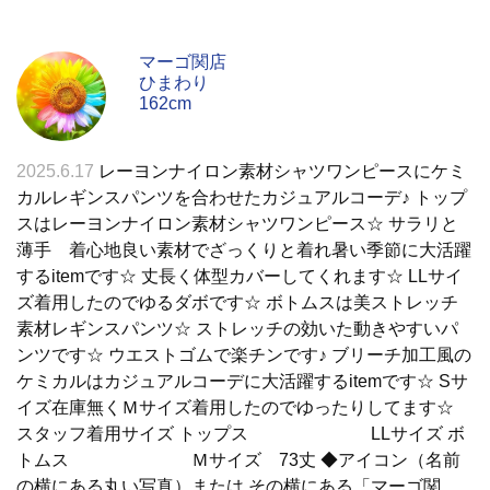
マーゴ関店
ひまわり
162cm
2025.6.17
レーヨンナイロン素材シャツワンピースにケミ
カルレギンスパンツを合わせたカジュアルコーデ♪ トップ
スはレーヨンナイロン素材シャツワンピース☆ サラリと
薄手 着心地良い素材でざっくりと着れ暑い季節に大活躍
するitemです☆ 丈長く体型カバーしてくれます☆ LLサイ
ズ着用したのでゆるダボです☆ ボトムスは美ストレッチ
素材レギンスパンツ☆ ストレッチの効いた動きやすいパ
ンツです☆ ウエストゴムで楽チンです♪ ブリーチ加工風の
ケミカルはカジュアルコーデに大活躍するitemです☆ Sサ
イズ在庫無くＭサイズ着用したのでゆったりしてます☆
スタッフ着用サイズ トップス LLサイズ ボ
トムス Ｍサイズ 73丈 ◆アイコン（名前
の横にある丸い写真）または その横にある「マーゴ関