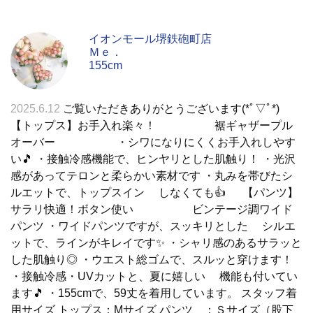
イオンモール堺鉄砲町店
Ｍｅ．
155cm
2025.6.12
ご覧いただきありがとうございます(*ﾟ▽ﾟ*)
【トップス】お手入れ楽々！ 裾ギャザープル
オーバー ・シワになりにくくお手入れしやす
い🎵 ・接触冷感機能で、ヒンヤリとした肌触り！ ・光沢
感があってテロンと柔らかい素材です ・丸みを帯びたシ
ルエットで、トップスイン しなくても👍 【パンツ】
サラリ快適！ボタン使い ビンテージ調ワイド
パンツ ・ワイドパンツですが、スッキリとした シルエ
ットで、ラインがキレイです✨ ・シャリ感のあるサラッと
した肌触り◎ ・ウエスト総ゴムで、スルッと穿けます！
・接触冷感・UVカットと、夏に嬉しい 機能も付いてい
ます🎵 ・155cmで、59丈を着用しています。 スタッフ着
用サイズ トップス：Mサイズ パンツ ：Ｓサイズ（股下