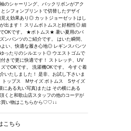
袖のシャーリング、バックリボンがアク
トとシフォンプリントで切替したデザイ
細見え効果あり◎ カットジョーゼットはし
が出ます！ スリムボトムスと好相性◎ 細
でOKです。 ★ボトムス★ 暑い夏用のパ
ズンパンツのご紹介です。 はいた瞬間、
のよい、快適な履き心地◎ レギンスパンツ
ゆったりのシルエット◎ ウエストゴムで
能付きで更に快適です！ ストレッチ、UV
ズでOKです。 洗濯機OKです。 今すぐ着
介いたしました！ 是非、お試し下さいま
 トップス Mサイズ ボトムス Sサイズ
の横にある丸い写真)または その横にある
頂くと和歌山店スタッフの他のコーデが
お買い物はこちらから♡♡↓↓
はこちら