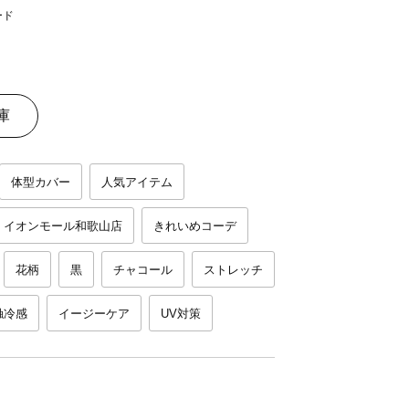
庫
体型カバー
人気アイテム
イオンモール和歌山店
きれいめコーデ
花柄
黒
チャコール
ストレッチ
触冷感
イージーケア
UV対策