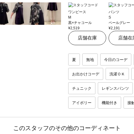
ワンピース
パンツ
M
S
黒×チャコール
ペールグレー
¥2,519
¥2,191
店舗在庫
店舗在
夏
無地
今日のコーデ
お出かけコーデ
洗濯ＯＫ
チュニック
レギンスパンツ
アイボリー
機能付き
接
このスタッフのその他のコーディネート