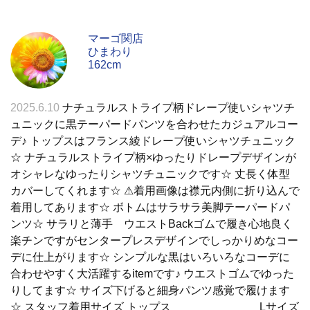
マーゴ関店
ひまわり
162cm
2025.6.10
ナチュラルストライプ柄ドレープ使いシャツチ
ュニックに黒テーパードパンツを合わせたカジュアルコー
デ♪ トップスはフランス綾ドレープ使いシャツチュニック
☆ ナチュラルストライプ柄×ゆったりドレープデザインが
オシャレなゆったりシャツチュニックです☆ 丈長く体型
カバーしてくれます☆ ⚠︎着用画像は襟元内側に折り込んで
着用してあります☆ ボトムはサラサラ美脚テーパードパ
ンツ☆ サラリと薄手 ウエストBackゴムで履き心地良く
楽チンですがセンタープレスデザインでしっかりめなコー
デに仕上がります☆ シンプルな黒はいろいろなコーデに
合わせやすく大活躍するitemです♪ ウエストゴムでゆった
りしてます☆ サイズ下げると細身パンツ感覚で履けます
☆ スタッフ着用サイズ トップス Lサイズ