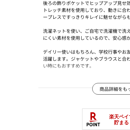
後ろの飾りポケットでヒップアップ見せ
トレッチ素材を使用しており、動きに合
ープレスですっきりキレイに魅せながら
洗濯ネットを使い、ご自宅で洗濯機で洗
にくい素材を使用しているので、安心感
デイリー使いはもちろん、学校行事やお
活躍します。ジャケットやブラウスと合
い時にもおすすめです。
●ポケット有り(サイド)
●飾りポケット有り(後ろ)
商品詳細をも
●ウエストゴム有り（後ろ）
●ファスナー無し
※店舗とWEBの販売時期は異なる場合が
※一部お取り扱いの無い店舗もございま
している店舗もございます。予めご了承