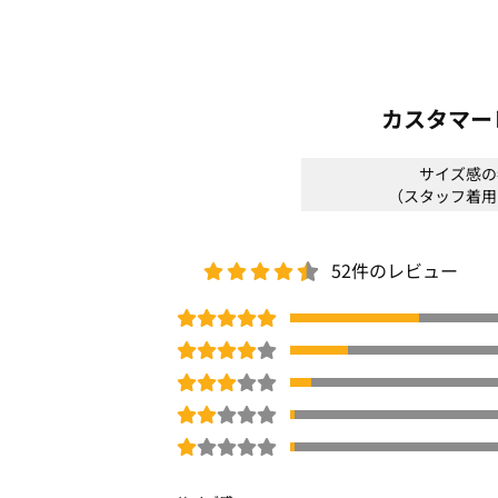
□
洗濯機OK(ネット使用)
ストレッチ
ウエストゴム
夏号
カスタマー
商品番号：
OWEB-01779
サイズ感の
（スタッフ着用
52件のレビュー