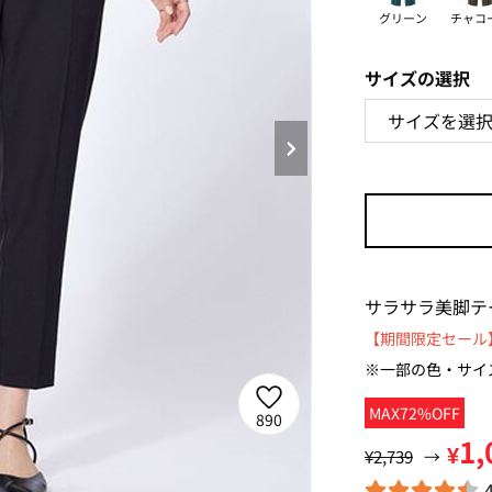
グリーン
チャコ
サイズの選択
サラサラ美脚テ
【期間限定セール】
※一部の色・サイ
MAX72%OFF
890
1,
¥
¥2,739
→