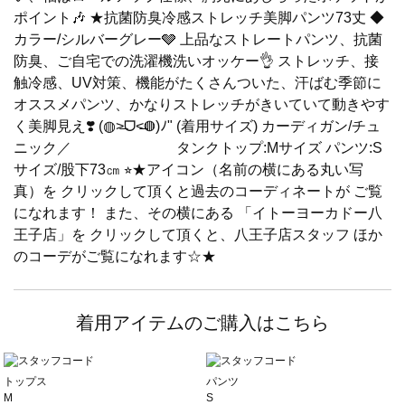
ポイント🎶 ★抗菌防臭冷感ストレッチ美脚パンツ73丈 ◆
カラー/シルバーグレー🩶 上品なストレートパンツ、抗菌
防臭、ご自宅での洗濯機洗いオッケー👌 ストレッチ、接
触冷感、UV対策、機能がたくさんついた、汗ばむ季節に
オススメパンツ、かなりストレッチがきいていて動きやす
く美脚見え❣️ (◍˃̶ᗜ˂̶◍)ﾉ" (着用サイズ) カーディガン/チュ
ニック／ タンクトップ:Mサイズ パンツ:S
サイズ/股下73㎝ ⭐︎★アイコン（名前の横にある丸い写
真）を クリックして頂くと過去のコーディネートが ご覧
になれます！ また、その横にある 「イトーヨーカドー八
王子店」を クリックして頂くと、八王子店スタッフ ほか
のコーデがご覧になれます☆★
着用アイテムのご購入はこちら
トップス
パンツ
M
S