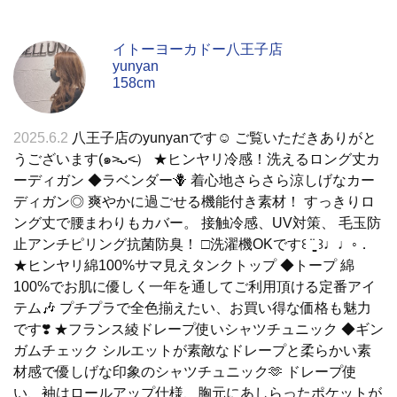
イトーヨーカドー八王子店
yunyan
158cm
2025.6.2
八王子店のyunyanです☺︎ ご覧いただきありがと
うございます(๑˃̵ᴗ˂̵） ★ヒンヤリ冷感！洗えるロング丈カ
ーディガン ◆ラベンダー🪻 着心地さらさら涼しげなカー
ディガン◎ 爽やかに過ごせる機能付き素材！ すっきりロ
ング丈で腰まわりもカバー。 接触冷感、UV対策、 毛玉防
止アンチピリング抗菌防臭！ □洗濯機OKです꒰ ¨̮͚ ꒱♩♩◦．
★ヒンヤリ綿100%サマ見えタンクトップ ◆トープ 綿
100%でお肌に優しく一年を通してご利用頂ける定番アイ
テム🎶 プチプラで全色揃えたい、お買い得な価格も魅力
です❣️ ★フランス綾ドレープ使いシャツチュニック ◆ギン
ガムチェック シルエットが素敵なドレープと柔らかい素
材感で優しげな印象のシャツチュニック🫶 ドレープ使
い、袖はロールアップ仕様、胸元にあしらったポケットが