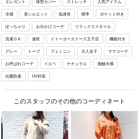
エレガント
体型カバー
ストレッチ
人気アイテム
冷感
美シルエット
低身長
標準
ポケット付き
ぽっちゃり
お出かけコーデ
リラックススタイル
洗濯ＯＫ
速乾
イトーヨーカドー八王子店
機能付き
グレー
トープ
フェミニン
大人女子
ママコーデ
お呼ばれコーデ
イエベ
ナチュラル
接触冷感
抗菌防臭
UV対策
このスタッフのその他のコーディネート