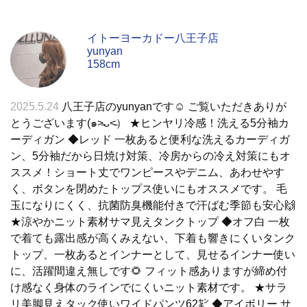
イトーヨーカドー八王子店
yunyan
158cm
2025.5.24
八王子店のyunyanです☺︎ ご覧いただきありが
とうございます(๑˃̵ᴗ˂̵） ★ヒンヤリ冷感！洗える5分袖カ
ーディガン ◆レッド 一枚あると便利な洗えるカーディガ
ン、5分袖だから日焼け対策、冷房からの冷え対策にもオ
ススメ！ショート丈でワンピースやデニム、あわせやす
く、ボタンを閉めたトップス使いにもオススメです。 毛
玉になりにくく、抗菌防臭機能付きで汗ばむ季節も安心🙌
★涼やかニット素材サマ見えタンクトップ ◆オフ白 一枚
で着ても露出感が高くみえない、下着も響きにくいタンク
トップ、一枚あるとインナーとして、見せるインナー使い
に、活躍間違え無しです🌻 フィット感ありますが締め付
け感なく身体のラインでにくいニット素材です。 ★サラ
リ美脚見えタック使いワイドパンツ62㌢ ◆アイボリー サ