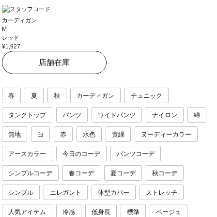
カーディガン
M
レッド
¥1,927
店舗在庫
春
夏
秋
カーディガン
チュニック
タンクトップ
パンツ
ワイドパンツ
ナイロン
綿
無地
白
赤
水色
黄緑
ヌーディーカラー
アースカラー
今日のコーデ
パンツコーデ
シンプルコーデ
春コーデ
夏コーデ
秋コーデ
シンプル
エレガント
体型カバー
ストレッチ
人気アイテム
冷感
低身長
標準
ベージュ