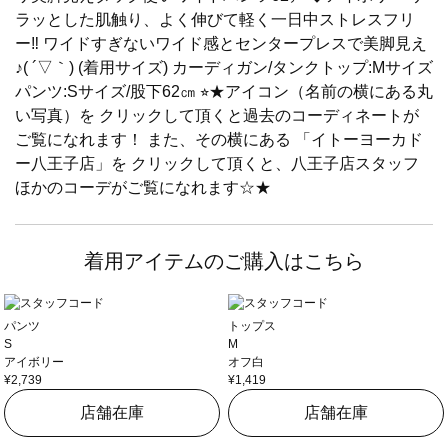
ラッとした肌触り、よく伸びて軽く一日中ストレスフリ
ー‼️ ワイドすぎないワイド感とセンタープレスで美脚見え
♪( ´▽｀) (着用サイズ) カーディガン/タンクトップ:Mサイズ
パンツ:Sサイズ/股下62㎝ ⭐︎★アイコン（名前の横にある丸
い写真）を クリックして頂くと過去のコーディネートが
ご覧になれます！ また、その横にある 「イトーヨーカド
ー八王子店」を クリックして頂くと、八王子店スタッフ
ほかのコーデがご覧になれます☆★
着用アイテムのご購入はこちら
パンツ
トップス
S
M
アイボリー
オフ白
¥2,739
¥1,419
店舗在庫
店舗在庫