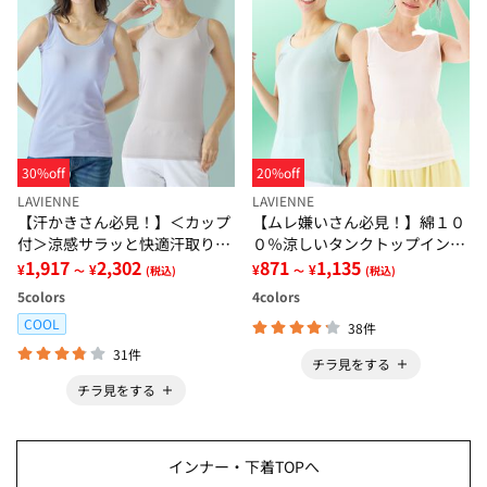
30%off
20%off
LAVIENNE
LAVIENNE
【汗かきさん必見！】＜カップ
【ムレ嫌いさん必見！】綿１０
付＞涼感サラッと快適汗取りタ
０％涼しいタンクトップインナ
ンクトップインナー＜さらりラ
1,917
2,302
ー＜さらりラボ＞
871
1,135
¥
¥
¥
¥
～
(税込)
～
(税込)
ボ＞
5
colors
4
colors
COOL
38件
31件
チラ見をする
チラ見をする
インナー・下着TOPへ