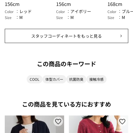
156cm
156cm
168cm
レッド
アイボリー
ブル
Color
Color
Color
M
M
M
Size
Size
Size
スタッフコーディネートをもっと見る
この商品のキーワード
COOL
体型カバー
抗菌防臭
接触冷感
この商品を見ている方におすすめ