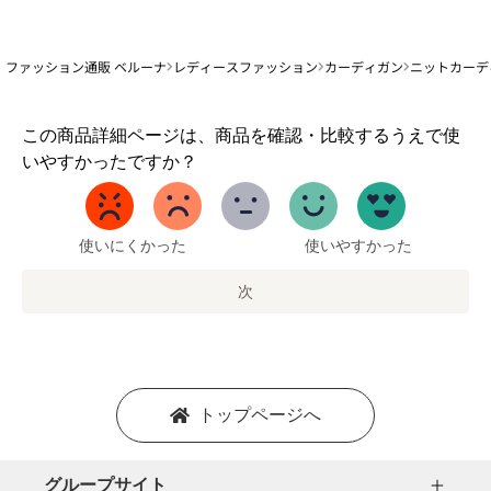
ファッション通販 ベルーナ
レディースファッション
カーディガン
ニットカーデ
1
この商品詳細ページは、商品を確認・比較するうえで使
か
いやすかったですか？
ら
5
ま
で
使いにくかった
使いやすかった
の
オ
次
プ
シ
ョ
ン
を
トップページへ
選
択
し
グループサイト