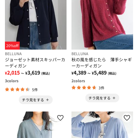
20%off
BELLUNA
BELLUNA
ジョーゼット素材スキッパーカ
秋の風を感じたら 薄手シャギ
ーディガン
ーカーディガン
2,015
3,619
4,389
5,489
¥
¥
¥
¥
～
(税込)
～
(税込)
3
colors
2
colors
3件
5件
チラ見をする
チラ見をする