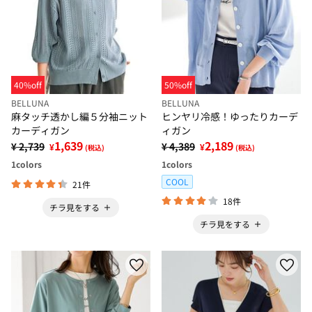
40%off
50%off
BELLUNA
BELLUNA
麻タッチ透かし編５分袖ニット
ヒンヤリ冷感！ゆったりカーデ
カーディガン
ィガン
1,639
2,189
¥ 2,739
¥ 4,389
¥
¥
(税込)
(税込)
1
colors
1
colors
COOL
21件
18件
チラ見をする
チラ見をする