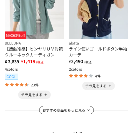
MAX63%off
BELLUNA
alotta
【接触冷感】ヒンヤリＵＶ対策
ライン使いゴールドボタン半袖
クルーネックカーディガン
カーデ
1,419
2,490
¥ 3,839
¥
¥
(税込)
(税込)
4
colors
2
colors
4件
COOL
23件
チラ見をする
チラ見をする
おすすめ商品をもっと見る