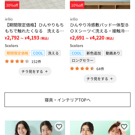
30%off
10%off
iellio
iellio
【期間限定価格】ひんやりもち
ひんやり冷感敷パッド一体型Ｂ
もちで触れたくなる 洗えるラ
ＯＸシーツ＜洗える・接触冷
グ＜低反発・滑りにくい・接触
2,792
4,193
感・抗菌防臭・時短・家事楽・
2,691
4,220
¥
¥
¥
¥
～
(税込)
～
(税込)
冷感・防ダニ・カーペット＞
ボックスシーツ・寝苦しさ対策
5
colors
5
colors
＞
期間限定価格
COOL
洗える
COOL
新色追加
動画あり
ロングセラー
152件
64件
チラ見をする
チラ見をする
寝具・インテリアTOPへ