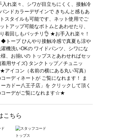
お手入れ楽々、シワが目立ちにくく、接触冷
バンドカラーデザインで きちんと感もあ
トスタイルも可能です、ネット使用でご
ットアップ可能なボトムとあわせたり、
り着回しもバッチリ👌 ★お手入れ楽々！
 ◆トープ ひんやり接触冷感で真夏も涼や
洗濯機洗いOKの ワイドパンツ、シワにな
仕様、お揃いの トップスとあわせればセッ
 (着用サイズ) タンクトップ／チュニッ
 ⭐︎★アイコン（名前の横にある丸い写真）
コーディネートが ご覧になれます！ ま
ヨーカドー八王子店」を クリックして頂く
のコーデがご覧になれます☆★
はこちら
トップス