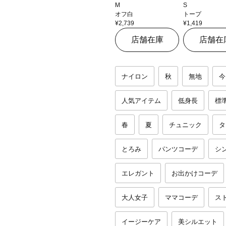
M
S
オフ白
トープ
¥2,739
¥1,419
店舗在庫
店舗在
ナイロン
秋
無地
今
人気アイテム
低身長
標
春
夏
チュニック
タ
とろみ
パンツコーデ
シ
エレガント
お出かけコーデ
大人女子
ママコーデ
ス
イージーケア
美シルエット