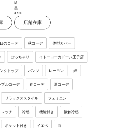
M
黒
¥720
庫
店舗在庫
日のコーデ
秋コーデ
体型カバー
準
ぽっちゃり
イトーヨーカドー八王子店
ンクトップ
パンツ
レーヨン
綿
ンプルコーデ
春コーデ
夏コーデ
リラックススタイル
フェミニン
トレッチ
冷感
機能付き
接触冷感
ポケット付き
イエベ
白