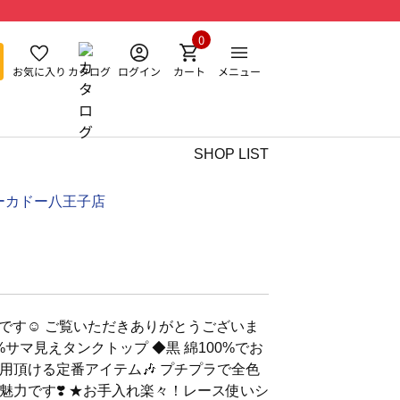
0
お気に入り
カタログ
ログイン
カート
メニュー
SHOP LIST
ーカドー八王子店
anです☺︎ ご覧いただきありがとうございま
00%サマ見えタンクトップ ◆黒 綿100%でお
用頂ける定番アイテム🎶 プチプラで全色
魅力です❣️ ★お手入れ楽々！レース使いシ