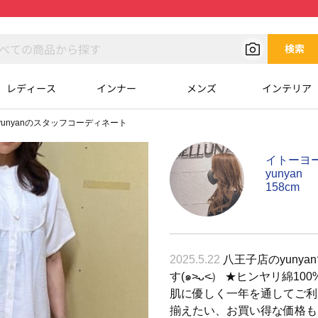
検索
レディース
インナー
メンズ
インテリア
yunyanのスタッフコーディネート
イトーヨ
yunyan
158cm
2025.5.22
八王子店のyuny
す(๑˃̵ᴗ˂̵） ★ヒンヤリ綿1
肌に優しく一年を通してご利
揃えたい、お買い得な価格も