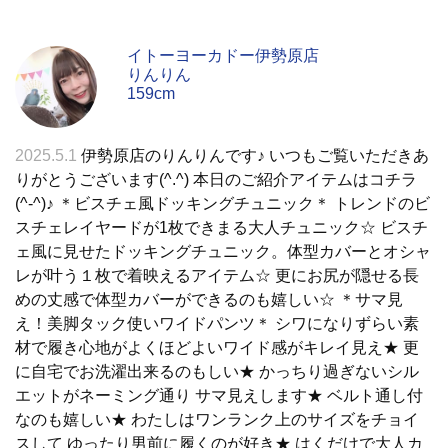
イトーヨーカドー伊勢原店
りんりん
159cm
2025.5.1
伊勢原店のりんりんです♪ いつもご覧いただきあ
りがとうございます(^.^) 本日のご紹介アイテムはコチラ
(^-^)♪ ＊ビスチェ風ドッキングチュニック＊ トレンドのビ
スチェレイヤードが1枚できまる大人チュニック☆ ビスチ
ェ風に見せたドッキングチュニック。体型カバーとオシャ
レが叶う１枚で着映えるアイテム☆ 更にお尻が隠せる長
めの丈感で体型カバーができるのも嬉しい☆ ＊サマ見
え！美脚タック使いワイドパンツ＊ シワになりずらい素
材で履き心地がよくほどよいワイド感がキレイ見え★ 更
に自宅でお洗濯出来るのもしい★ かっちり過ぎないシル
エットがネーミング通り サマ見えします★ ベルト通し付
なのも嬉しい★ わたしはワンランク上のサイズをチョイ
スして ゆったり男前に履くのが好き★ はくだけで大人カ