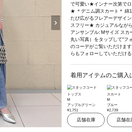
で可愛い★インナー次第でロ
★ ＊デニム調スカート＊ 綿
たび広がるフレアーデザイン
スフリー★ カジュアルなが
アンサンブル: Mサイズ スカ
丸い写真）をタップして“フ
のコーデがご覧いただけますぅ♡
らもフォローしていただける
着用アイテムのご購入
トップス
スカート
M
M
アップルグリーン
ブルー
¥1,751
¥2,739
店舗在庫
店舗在