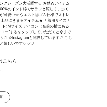
ングシーズン大活躍する お勧めアイテム
100%のインド綿でサラッと涼しく、歩く
が可愛い☆ ウエスト総ゴム仕様でストレ
ら上品にきまるアイテム★ ＊着用サイズ＊
ート: Mサイズ アイコン（名前の横にある
ォロー”するをタップしていただくと今まで
 ☆Instagramも開設しています♡ こち
と嬉しいです♡♡♡
はこちら
庫