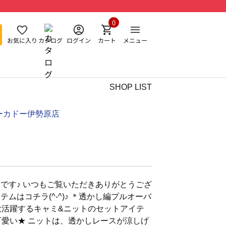
0
お気に入り
カタログ
ログイン
カート
メニュー
SHOP LIST
ーカドー伊勢原店
です♪ いつもご覧いただきありがとうござ
イテムはコチラ(^-^)♪ ＊透かし編プルオーバ
大活躍するキャミ&ニットのセットアイテ
可愛い★ ニットは、透かしレースが涼しげ