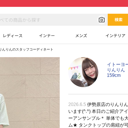
検索
レディース
インナー
メンズ
インテリア
りんりんのスタッフコーディネート
イトーヨ
りんりん
159cm
2026.6.5
伊勢原店のりんりん
います(^.^) 本日のご紹介ア
ーアンサンブル＊ 単体でも
ム★ タンクトップの肩紐が