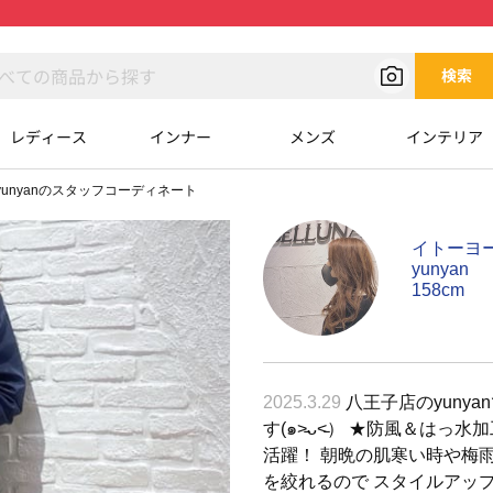
検索
レディース
インナー
メンズ
インテリア
yunyanのスタッフコーディネート
イトーヨ
yunyan
158cm
2025.3.29
八王子店のyuny
す(๑˃̵ᴗ˂̵） ★防風＆はっ
活躍！ 朝晩の肌寒い時や梅雨
を絞れるので スタイルアップ.*