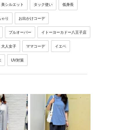
美シルエット
タック使い
低身長
ちゃり
お出かけコーデ
プルオーバー
イトーヨーカドー八王子店
大人女子
ママコーデ
イエベ
水
UV対策