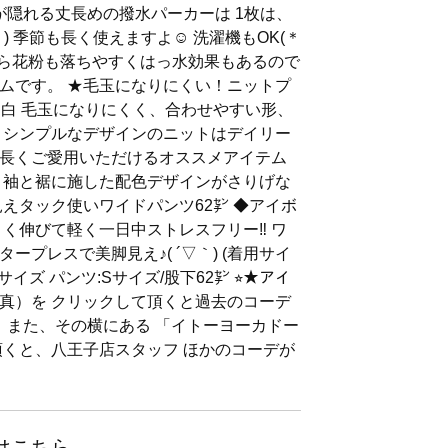
が隠れる丈長めの撥水パーカーは 1枚は、
 季節も長く使えますよ☺︎ 洗濯機もOK(＊
だから花粉も落ちやすくはっ水効果もあるので
ムです。 ★毛玉になりにくい！ニットプ
フ白 毛玉になりにくく、合わせやすい形、
 シンプルなデザインのニットはデイリー
長くご愛用いただけるオススメアイテム
、袖と裾に施した配色デザインがさりげな
見えタック使いワイドパンツ62㌢ ◆アイボ
く伸びて軽く一日中ストレスフリー‼️ ワ
プレスで美脚見え♪( ´▽｀) (着用サイ
サイズ パンツ:Sサイズ/股下62㌢ ⭐︎★アイ
真）を クリックして頂くと過去のコーデ
！ また、その横にある 「イトーヨーカドー
頂くと、八王子店スタッフ ほかのコーデが
はこちら