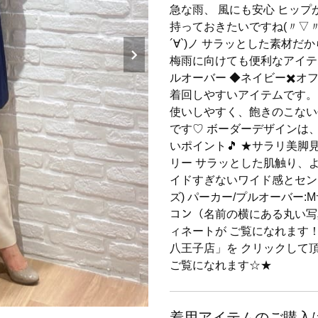
急な雨、 風にも安心 ヒップ
持っておきたいですね(〃▽〃)
´∀`)ノ サラッとした素材
梅雨に向けても便利なアイテ
ルオーバー ◆ネイビー✖️オ
着回しやすいアイテムです。
使いしやすく、飽きのこない
です♡ ボーダーデザインは
いポイント🎵 ★サラリ美脚
リー サラッとした肌触り、よ
イドすぎないワイド感とセンター
ズ) パーカー/プルオーバー:M
コン（名前の横にある丸い写
ィネートが ご覧になれます
八王子店」を クリックして
ご覧になれます☆★
着用アイテムのご購入