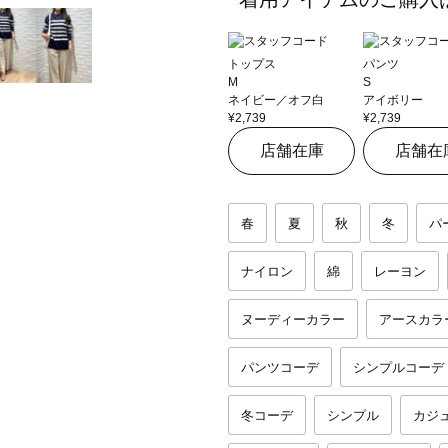
トップス
パンツ
M
S
ネイビー／オフ白
アイボリー
¥2,739
¥2,739
店舗在庫
店舗在
春
夏
秋
冬
パ
ナイロン
綿
レーヨン
ヌーディーカラー
アースカラ
パンツコーデ
シンプルコーデ
冬コーデ
シンプル
カジ