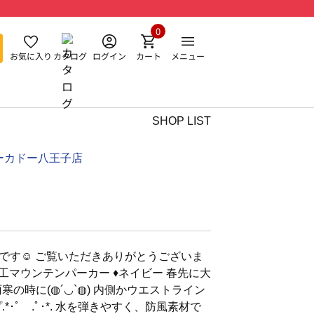
0
お気に入り
カタログ
ログイン
カート
メニュー
SHOP LIST
ーカドー八王子店
anです☺︎ ご覧いただきありがとうございま
水加工マウンテンパーカー ♦︎ネイビー 春先に大
寒の時に(◍´◡`◍) 内側かウエストライン
･ﾟ .ﾟ･*. 水を弾きやすく、防風素材で