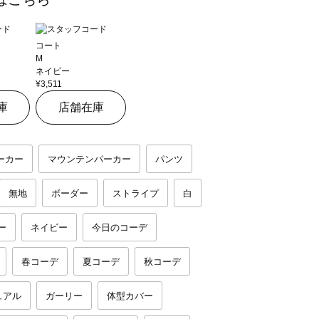
コート
M
ネイビー
¥3,511
庫
店舗在庫
ーカー
マウンテンパーカー
パンツ
無地
ボーダー
ストライプ
白
ー
ネイビー
今日のコーデ
春コーデ
夏コーデ
秋コーデ
ュアル
ガーリー
体型カバー