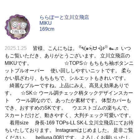
ららぽーと立川立飛店
MIKU
169cm
2025.1.25
皆様、こんにちは。 ⁽⁽٩(๑˃̶͈̀ ᗨ ˂̶͈́)۶⁾⁾ ๛♬ いつ
もご覧いただき、ありがとうございます。 立川立飛店の
MIKUです。 ☆TOPS☆ もちもち袖ボタンニ
ットプルオーバー 使い回ししやすいニットです。 柔ら
かい肌ざわり、もちもちで、シルエットもきれいです。
綺麗なブルーですね。上品にみえ、高見え効果ありで
す。 ☆SK☆ ウール調チェック柄タックデザインスカー
ト ウール調なので、あったか素材です。 体型カバーも
でき、おすすめのSKです。 ウエストゴムの楽ちんで、
スカートだけど、動きやすく、大判チェック可愛いです。
着用size 身長-169 TOPs-LL SK-L 立川立飛店にてお待
ちいたしております。 Instagramはじめました。 是非ご覧
ください。 belluna.0081です。 よろしくお願いいたし