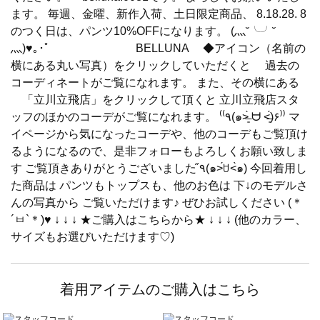
ます。 毎週、金曜、新作入荷、土日限定商品、 8.18.28. 8
のつく日は、パンツ10%OFFになります。 (灬˘╰╯˘
灬)♥｡･ﾟ BELLUNA ◆アイコン（名前の
横にある丸い写真）をクリックしていただくと 過去の
コーディネートがご覧になれます。 また、その横にある
「立川立飛店」をクリックして頂くと 立川立飛店スタ
ッフのほかのコーデがご覧になれます。 ⁽⁽٩(๑˃̶͈̀ ᗨ ˂̶͈́)۶⁾⁾ マ
イページから気になったコーデや、他のコーデもご覧頂け
るようになるので、是非フォローもよろしくお願い致しま
す ご覧頂きありがとうございました ٩̋(๑˃́ꇴ˂̀๑) 今回着用し
た商品は パンツもトップスも、他のお色は 下↓のモデルさ
んの写真から ご覧いただけます♪ ぜひお試しください (＊
´ㅂ`＊)♥ ↓ ↓ ↓ ★ご購入はこちらから★ ↓ ↓ ↓ (他のカラー、
サイズもお選びいただけます♡)
着用アイテムのご購入はこちら