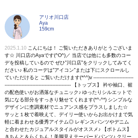
アリオ川口店
Aya
159cm
2025.1.10
こんにちは！ ご覧いただきありがとうございま
す☆ 川口店のAyaです(^O^)／ 当店では他にも多数のコー
デを投稿しているので ぜひ”川口店”をクリックしてみてく
ださい♪ 私のコーデは”アイコン”または下にスクロールし
ていただけると ご覧いただけます(*^^)v --------------------------
------------------------------------------- 【トップス】 衿や袖口、裾
の配色使いがお洒落なチュニック♪ ゆったりシルエットで
気になる部分をすっきり魅せてくれます(*^-^*) シンプルな
デザインに杢調素材でニュアンス感をプラスしました☆
サッと１枚で着映えて、デイリー使いからお出かけまで気
軽に着まわせる優秀アイテム◎ レギンスパンツやデニム
と合わせたカジュアルスタイルがオススメ♪ 【ボトムス】
きちんと＆らくちん！美脚見えテーパードパンツ♪ クリー