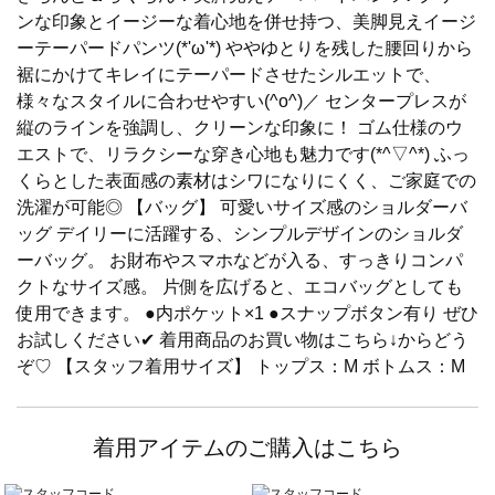
ンな印象とイージーな着心地を併せ持つ、美脚見えイージ
ーテーパードパンツ(*'ω'*) ややゆとりを残した腰回りから
裾にかけてキレイにテーパードさせたシルエットで、
様々なスタイルに合わせやすい(^o^)／ センタープレスが
縦のラインを強調し、クリーンな印象に！ ゴム仕様のウ
エストで、リラクシーな穿き心地も魅力です(*^▽^*) ふっ
くらとした表面感の素材はシワになりにくく、ご家庭での
洗濯が可能◎ 【バッグ】 可愛いサイズ感のショルダーバ
ッグ デイリーに活躍する、シンプルデザインのショルダ
ーバッグ。 お財布やスマホなどが入る、すっきりコンパ
クトなサイズ感。 片側を広げると、エコバッグとしても
使用できます。 ●内ポケット×1 ●スナップボタン有り ぜひ
お試しください✔ 着用商品のお買い物はこちら↓からどう
ぞ♡ 【スタッフ着用サイズ】 トップス：M ボトムス：M
着用アイテムのご購入はこちら