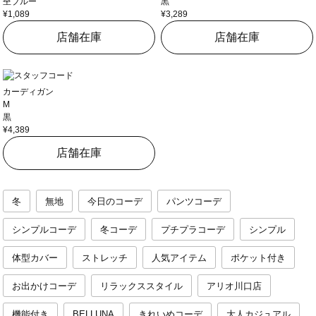
杢ブルー
黒
¥1,089
¥3,289
店舗在庫
店舗在庫
カーディガン
M
黒
¥4,389
店舗在庫
冬
無地
今日のコーデ
パンツコーデ
シンプルコーデ
冬コーデ
プチプラコーデ
シンプル
体型カバー
ストレッチ
人気アイテム
ポケット付き
お出かけコーデ
リラックススタイル
アリオ川口店
機能付き
BELLUNA
きれいめコーデ
大人カジュアル