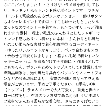
さにこだわりました！ ・さりげないラメ糸を使用してお
り、キラキラと光るトレンド感がポイントです ・フチが
ゴールドで高級感のあるボタンがアクセント！飾りボタン
もオシャレポイントです◎ ・すこしゆったりとしたシル
エットなのでインナーを着ても、もたつかずサラっと羽織
れます ☆素材 ・程よい毛足のふんわりとしたシャギーで
トレンド感もありつつ着やすい素材 ・ふんわりと肌当た
りのよい柔らかな素材で着心地抜群◎ ☆コーディネート
・ゆったりシルエットが今っぽく、パンツ合わせもスカー
ト合わせも可愛く決まります ・程よい毛足で着やすいシ
ャギーニットは、羽織るだけで今年顔に ・羽織りとして
はもちろん、ボタンをとめてトップスとしても活躍します
※商品画像は、光の当たり具合やパソコンやスマートフォ
ンなどの閲覧環境により、 実際の色味と異なって見える
場合がございます。予めご了承ください。 □手洗いOK
【トップス】 ラメ＆メローで大人可愛く。 首元と裾のメ
ローに技あり。 杢調のラメ素材で高見えも叶う♡ 杢調リ
ブ素材でふんわり柔らかな着心地。 さらにさりげないラ