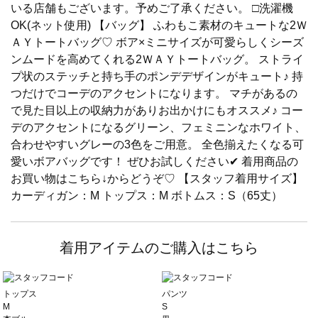
いる店舗もございます。予めご了承ください。 □洗濯機
OK(ネット使用) 【バッグ】 ふわもこ素材のキュートな2Ｗ
ＡＹトートバッグ♡ ボア×ミニサイズが可愛らしくシーズ
ンムードを高めてくれる2ＷＡＹトートバッグ。 ストライ
プ状のステッチと持ち手のポンデデザインがキュート♪ 持
つだけでコーデのアクセントになります。 マチがあるの
で見た目以上の収納力がありお出かけにもオススメ♪ コー
デのアクセントになるグリーン、フェミニンなホワイト、
合わせやすいグレーの3色をご用意。 全色揃えたくなる可
愛いボアバッグです！ ぜひお試しください✔ 着用商品の
お買い物はこちら↓からどうぞ♡ 【スタッフ着用サイズ】
カーディガン：M トップス：M ボトムス：S（65丈）
着用アイテムのご購入はこちら
トップス
パンツ
M
S