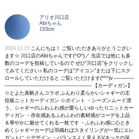
アリオ川口店
Abiちゃん
153cm
2024.12.15
こんにちは！ ご覧いただきありがとうござい
ます☆ 川口店のAbiちゃんです(^O^)／ 当店では他にも多
数のコーデを投稿しているので ぜひ”川口店”をクリックし
てみてください♪ 私のコーデは”アイコン”または下にスク
ロールしていただけると ご覧いただけます(*^^)v -------------
-------------------------------------------------------- 【カーディガン】
☆とよた真帆さんコラボ ふんわり柔らかいシャギーの主
役級ニットカーディガン ☆ポイント ・シーズンムード漂
う、シャギーのふわふわ感が愛らしいゆったりニットカー
ディガン ・存在感あるふわふわの素材感がコーデを上品
＆華やかに魅せてくれる一枚です ・ふわふわ感に心とき
めくシャギーカーデは羽織ればスタイリングが一気にエレ
ガントに ☆デザイン ・バランスよく見えるVネックの深