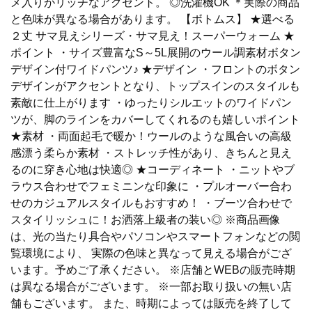
メ入りがリッチなアクセント。 ◎洗濯機OK ＊実際の商品
と色味が異なる場合があります。 【ボトムス】 ★選べる
２丈 サマ見えシリーズ・サマ見え！スーパーウォーム ★
ポイント ・サイズ豊富なS～5L展開のウール調素材ボタン
デザイン付ワイドパンツ♪ ★デザイン ・フロントのボタン
デザインがアクセントとなり、トップスインのスタイルも
素敵に仕上がります ・ゆったりシルエットのワイドパン
ツが、脚のラインをカバーしてくれるのも嬉しいポイント
★素材 ・両面起毛で暖か！ウールのような風合いの高級
感漂う柔らか素材 ・ストレッチ性があり、きちんと見え
るのに穿き心地は快適◎ ★コーディネート ・ニットやブ
ラウス合わせでフェミニンな印象に ・プルオーバー合わ
せのカジュアルスタイルもおすすめ！ ・ブーツ合わせで
スタイリッシュに！お洒落上級者の装い◎ ※商品画像
は、光の当たり具合やパソコンやスマートフォンなどの閲
覧環境により、 実際の色味と異なって見える場合がござ
います。予めご了承ください。 ※店舗とWEBの販売時期
は異なる場合がございます。 ※一部お取り扱いの無い店
舗もございます。 また、時期によっては販売を終了して