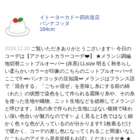
イトーヨーカドー四街道店
パンナコッタ
164cm
2024.12.20
ご覧いただきありがとうございます✨️ 今日の
コーデは【アクセントカラーコーデ❤️】 ★メランジ調編
地切替ニットプルオーバー (赤系) LLsize 明るく秋冬らし
い柔らかいカラーが印象のこちらのニットプルオーバー!!
ここで!! 🫛パンナコッタの豆知識🫛 メランジはフランス語
で「混合する」「ごちゃ混ぜ」を意味し糸にする前の綿
（わた）の状態で染色をして作られる霜降り糸や、その糸
を使った生地や織物、ニット生地などを総称してメランジ
と呼びます。1色の糸で作られた生地にはない複雑で味わ
い深い色合いが魅力なのです✨️ よく見ると1色ではなく細
かく色々な色が入っているのが分かります!! 1枚着るだけ
で暖かく、コーデの差し色になってくれること間違いなし
なこちらのアイテム是非皆様もお試しくださいませ🍀 ★