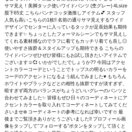
サマ見え！美脚タック使いワイドパンツ (杢グレー) 4Lsize
股下65丈 こちらパンナコッタ激推しアイテム💕 スタッフ
人気も高いこちらの1枚!! 名前の通りサマ見えするワイド
デザインでセンターに入っているタックが足長効果も期待
できます✨ ちょっとしたフォーマルシーンでもサマ見えし
てくれる素材感なのでラフに着てもカッチリ着ても良し◎
使いやすさ抜群＆スタイルアップも期待できる こちらの
ワイドパンツぜひぜひ皆様にもお試し頂きたいアイテムで
ございます☺️💞 いかがでしたでしょうか?? 今回はアクセ
ントカラーコーデということでトップスの明るいカラーを
コーデのアクセントになるよう組んでみました♥️ もちろん
ホワイトやブラックなどとの相性も抜群ですが淡すぎず、
暗すぎず両方のバランスがちょうどいいグレーのパンツと
合わせてみました✨️ 皆様もぜひ日々のコーディネートにア
クセントカラーを取り入れてコーディネートしてみてくだ
さいませ❄️ コーディネートの参考になれば幸いです⛄️ 最
後までご覧頂きありがとうございました!! プロフィール画
像をタップして"フォローする”ボタンをタップして頂くと