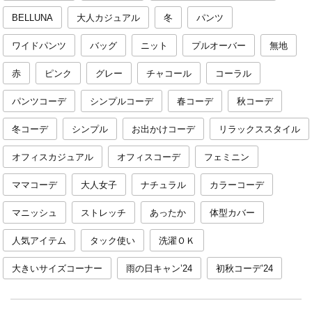
BELLUNA
大人カジュアル
冬
パンツ
ワイドパンツ
バッグ
ニット
プルオーバー
無地
赤
ピンク
グレー
チャコール
コーラル
パンツコーデ
シンプルコーデ
春コーデ
秋コーデ
冬コーデ
シンプル
お出かけコーデ
リラックススタイル
オフィスカジュアル
オフィスコーデ
フェミニン
ママコーデ
大人女子
ナチュラル
カラーコーデ
マニッシュ
ストレッチ
あったか
体型カバー
人気アイテム
タック使い
洗濯ＯＫ
大きいサイズコーナー
雨の日キャン’24
初秋コーデ’24