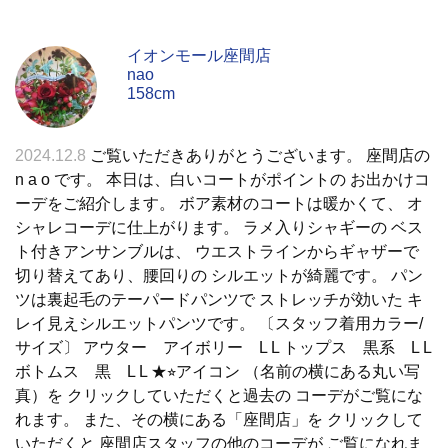
イオンモール座間店
nao
158cm
2024.12.8
ご覧いただきありがとうございます。 座間店の
n a o です。 本日は、白いコートがポイントの お出かけコ
ーデをご紹介します。 ボア素材のコートは暖かくて、 オ
シャレコーデに仕上がります。 ラメ入りシャギーの ベス
ト付きアンサンブルは、 ウエストラインからギャザーで
切り替えてあり、腰回りの シルエットが綺麗です。 パン
ツは裏起毛のテーパードパンツで ストレッチが効いた キ
レイ見えシルエットパンツです。 〔スタッフ着用カラー/
サイズ〕 アウター アイボリー L L トップス 黒系 L L
ボトムス 黒 L L ★⭐︎アイコン （名前の横にある丸い写
真）を クリックしていただくと過去の コーデがご覧にな
れます。 また、その横にある「座間店」を クリックして
いただくと 座間店スタッフの他のコーデが ご覧になれま