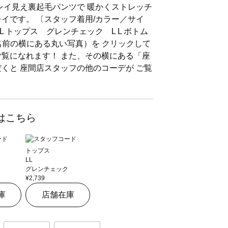
キレイ見え裏起毛パンツで 暖かくストレッチ
イです。 〔スタッフ着用/カラー／サイ
L トップス グレンチェック L L ボトム
 （名前の横にある丸い写真）を クリックして
ご覧になれます！ また、その横にある「座
だくと 座間店スタッフの他のコーデが ご覧
はこちら
トップス
LL
グレンチェック
¥2,739
庫
店舗在庫