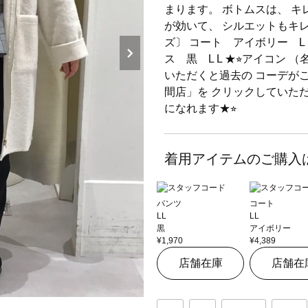
まります。 ボトムスは、 
が効いて、 シルエットもキレ
ズ〕 コート アイボリー L 
ス 黒 L L ★⭐︎アイコン
いただくと過去の コーデが
間店」を クリックしていた
になれます★⭐︎
着用アイテムのご購入
パンツ
コート
LL
LL
黒
アイボリー
¥1,970
¥4,389
店舗在庫
店舗在