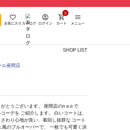
0
お気に入り
カタログ
ログイン
カート
メニュー
SHOP LIST
ール座間店
とうございます。 座間店のn a o で
ルコーデを ご紹介します。 白いコートは、
 さわり心地が良い、着回し抜群な コート
チェ風のプルオーバーで、 一枚でも可愛く決