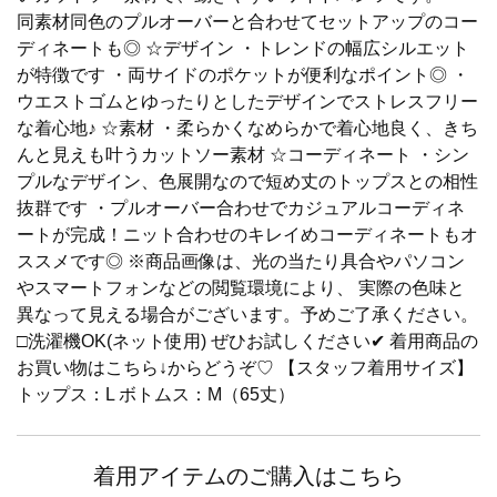
同素材同色のプルオーバーと合わせてセットアップのコー
ディネートも◎ ☆デザイン ・トレンドの幅広シルエット
が特徴です ・両サイドのポケットが便利なポイント◎ ・
ウエストゴムとゆったりとしたデザインでストレスフリー
な着心地♪ ☆素材 ・柔らかくなめらかで着心地良く、きち
んと見えも叶うカットソー素材 ☆コーディネート ・シン
プルなデザイン、色展開なので短め丈のトップスとの相性
抜群です ・プルオーバー合わせでカジュアルコーディネ
ートが完成！ニット合わせのキレイめコーディネートもオ
ススメです◎ ※商品画像は、光の当たり具合やパソコン
やスマートフォンなどの閲覧環境により、 実際の色味と
異なって見える場合がございます。予めご了承ください。
□洗濯機OK(ネット使用) ぜひお試しください✔ 着用商品の
お買い物はこちら↓からどうぞ♡ 【スタッフ着用サイズ】
トップス：L ボトムス：M（65丈）
着用アイテムのご購入はこちら