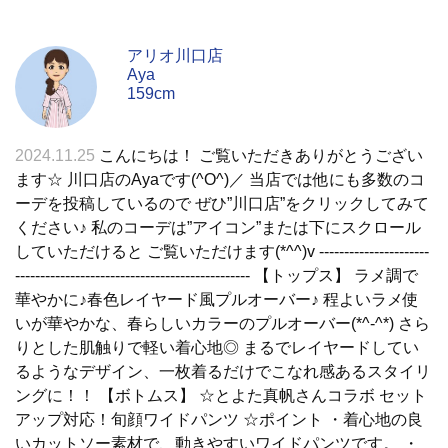
アリオ川口店
Aya
159cm
2024.11.25
こんにちは！ ご覧いただきありがとうござい
ます☆ 川口店のAyaです(^O^)／ 当店では他にも多数のコ
ーデを投稿しているので ぜひ”川口店”をクリックしてみて
ください♪ 私のコーデは”アイコン”または下にスクロール
していただけると ご覧いただけます(*^^)v ----------------------
----------------------------------------------- 【トップス】 ラメ調で
華やかに♪春色レイヤード風プルオーバー♪ 程よいラメ使
いが華やかな、春らしいカラーのプルオーバー(*^-^*) さら
りとした肌触りで軽い着心地◎ まるでレイヤードしてい
るようなデザイン、一枚着るだけでこなれ感あるスタイリ
ングに！！ 【ボトムス】 ☆とよた真帆さんコラボ セット
アップ対応！旬顔ワイドパンツ ☆ポイント ・着心地の良
いカットソー素材で、動きやすいワイドパンツです。 ・