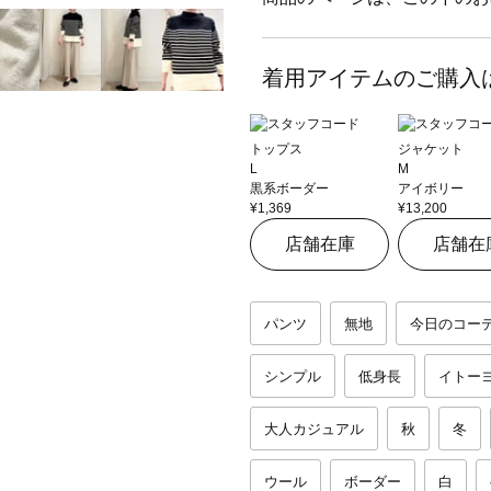
着用アイテムのご購入
トップス
ジャケット
L
M
黒系ボーダー
アイボリー
¥1,369
¥13,200
店舗在庫
店舗在
パンツ
無地
今日のコー
シンプル
低身長
イトー
大人カジュアル
秋
冬
ウール
ボーダー
白