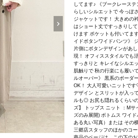
してます♪ 《ブークレース
らしいシルエットで 今っぽ
ジャケットです！ 大きめの
はショート丈ですっきりして
けます ポケットも付いてます
イドボタンワイドパンツ》 
片側にボタンデザインがあし
現！ オフィススタイルでも
すっきりと キレイなシルエ
肌触りで 秋の行楽にも履い
ルオーバー》 黒系のボーダ
OK！ 大人可愛いニットです
デザイン とスリットが入っ
ルも◎ お尻も隠れるくらい
ズ】 トップス ニット ：Mサ
ズのみ展開) ボトムス ワイ
ある丸い写真）または その
三郷店スタッフのほかのコーデ
商品のページは、この下のお