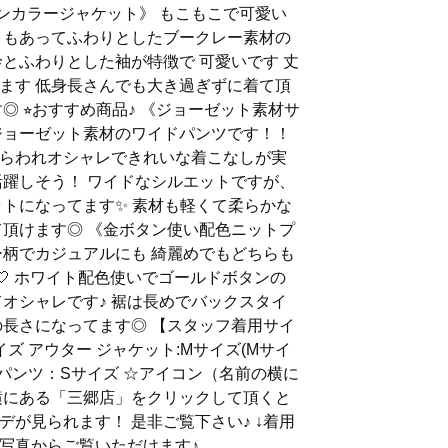
テンカラージャケット》 もこもこで可愛い
さもあってふわりとしたブークレー素材の
衿とふわりとした袖が特徴で 可愛いです 丈
ます 低身長さんでも大き過ぎずに着て頂
◎ ⭐︎おすすめ商品♪ 《ジョーゼット素材サ
ジョーゼット素材のワイドパンツです！！
らわれオシャレできれいな着こなしが実
活躍しそう！ ワイドなシルエットですが、
ットになってます✨ 素材も軽くて柔らかな
て頂けます◎ 《金ボタン使い配色ニットプ
ー柄でカジュアルにも 綺麗めでもどちらも
🤍 ホワイト配色使いでゴールドボタンの
てオシャレです♪ 裾は長めでバックスタイ
の長さになってます◎ 【スタッフ着用サイ
イズ アウター ジャケット:Mサイズ(Mサイ
ドパンツ：Sサイズ ☆アイコン（名前の横に
横にある「三郷店」をクリックして頂くと
が見られます！ 是非ご覧下さい♪ ↓着用
写真からご覧いただけます♪