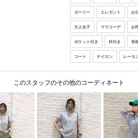
ガーリー
エレガント
お
大人女子
ママコーデ
お
ポケット付き
衿付き
骨
コート
ナイロン
レーヨ
このスタッフのその他のコーディネート