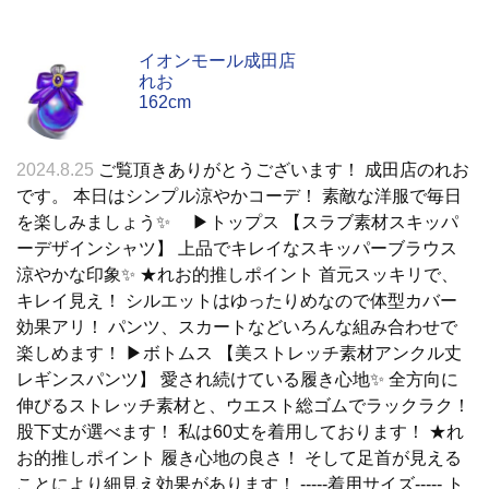
イオンモール成田店
れお
162cm
2024.8.25
ご覧頂きありがとうございます！ 成田店のれお
です。 本日はシンプル涼やかコーデ！ 素敵な洋服で毎日
を楽しみましょう✨ ▶︎トップス 【スラブ素材スキッパ
ーデザインシャツ】 上品でキレイなスキッパーブラウス
涼やかな印象✨ ★れお的推しポイント 首元スッキリで、
キレイ見え！ シルエットはゆったりめなので体型カバー
効果アリ！ パンツ、スカートなどいろんな組み合わせで
楽しめます！ ▶︎ボトムス 【美ストレッチ素材アンクル丈
レギンスパンツ】 愛され続けている履き心地✨ 全方向に
伸びるストレッチ素材と、ウエスト総ゴムでラックラク！
股下丈が選べます！ 私は60丈を着用しております！ ★れ
お的推しポイント 履き心地の良さ！ そして足首が見える
ことにより細見え効果があります！ -----着用サイズ----- ト