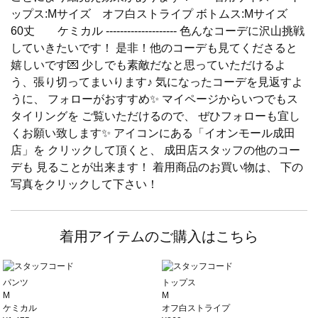
ップス:Mサイズ オフ白ストライプ ボトムス:Mサイズ
60丈 ケミカル -------------------- 色んなコーデに沢山挑戦
していきたいです！ 是非！他のコーデも見てくださると
嬉しいです💌 少しでも素敵だなと思っていただけるよ
う、張り切ってまいります♪ 気になったコーデを見返すよ
うに、 フォローがおすすめ✨ マイページからいつでもス
タイリングを ご覧いただけるので、 ぜひフォローも宜し
くお願い致します✨ アイコンにある「イオンモール成田
店」を クリックして頂くと、 成田店スタッフの他のコー
デも 見ることが出来ます！ 着用商品のお買い物は、 下の
写真をクリックして下さい！
着用アイテムのご購入はこちら
パンツ
トップス
M
M
ケミカル
オフ白ストライプ