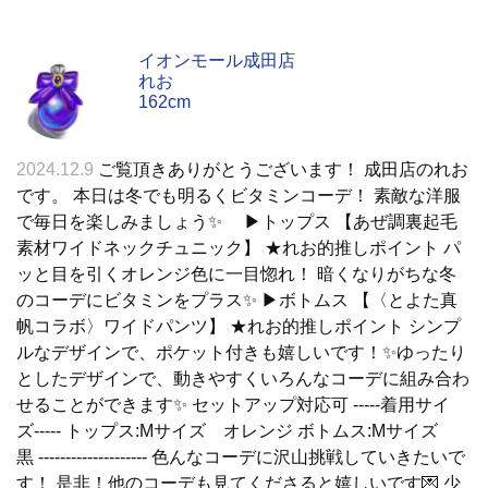
イオンモール成田店
れお
162cm
2024.12.9
ご覧頂きありがとうございます！ 成田店のれお
です。 本日は冬でも明るくビタミンコーデ！ 素敵な洋服
で毎日を楽しみましょう✨ ▶︎トップス 【あぜ調裏起毛
素材ワイドネックチュニック】 ★れお的推しポイント パ
ッと目を引くオレンジ色に一目惚れ！ 暗くなりがちな冬
のコーデにビタミンをプラス✨ ▶︎ボトムス 【〈とよた真
帆コラボ〉ワイドパンツ】 ★れお的推しポイント シンプ
ルなデザインで、ポケット付きも嬉しいです！✨ゆったり
としたデザインで、動きやすくいろんなコーデに組み合わ
せることができます✨ セットアップ対応可 -----着用サイ
ズ----- トップス:Mサイズ オレンジ ボトムス:Mサイズ
黒 -------------------- 色んなコーデに沢山挑戦していきたいで
す！ 是非！他のコーデも見てくださると嬉しいです💌 少