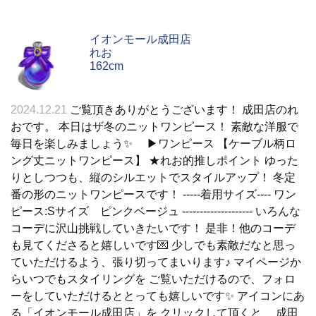
イオンモール成田店
れお
162cm
2024.12.21
ご覧頂きありがとうございます！ 成田店のれ
おです。 本日はザ冬のニットワンピース！ 素敵な洋服で
毎日を楽しみましょう✨ ▶︎ワンピース 【ケーブル柄ロ
ング丈ニットワンピース】 ★れお的推しポイント ゆった
りとしつつも、縦のシルエットでスタイルアップ！ 冬定
番の形のニットワンピースです！ -----着用サイズ---- ワン
ピース:Sサイズ ピンクベージュ -------------------- いろんな
コーデに沢山挑戦していきたいです！ 是非！他のコーデ
も見てくださると嬉しいです💌 少しでも素敵だなと思っ
ていただけるよう、張り切ってまいります♪ マイページか
らいつでもスタイリングを ご覧いただけるので、フォロ
ーをしていただけるととっても嬉しいです✨ アイコンにあ
る「イオンモール成田店」を クリックして頂くと、 成田