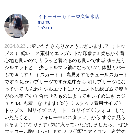
イトーヨーカドー東久留米店
mumu
153cm
2024.8.23
ご覧いただきありがとうございます◡̈* （ トッ
プス ） 総レース素材でエレガントな印象に♪ 柔らかく着
心地も良いので サラッと着れるのも良いです◎ ゆったり
シルエットと、 少しドルマン袖になっていて 体型カバー
もできます！ （ スカート ） 高見えするチュールスカート
です☺︎ 細かいプリーツですが途中から 消しプリーツにな
っていて ふんわりシルエットに♪ ウエストは総ゴムで履き
が心地楽です◎ 合わせるものによってキレイめにも カジ
ュアルにも着こなせます( ˆoˆ ) 〈 スタッフ着用サイズ 〉
トップス Mサイズ スカート Ｓサイズ ◯フォローして
いただくと、 「フォロー中のスタッフ」から すぐに見ら
れるようになります♪ 気に入っていただけましたら、 ぜひ
フォローお願いいたします♡.♡ ◯写真アイコン（名前の