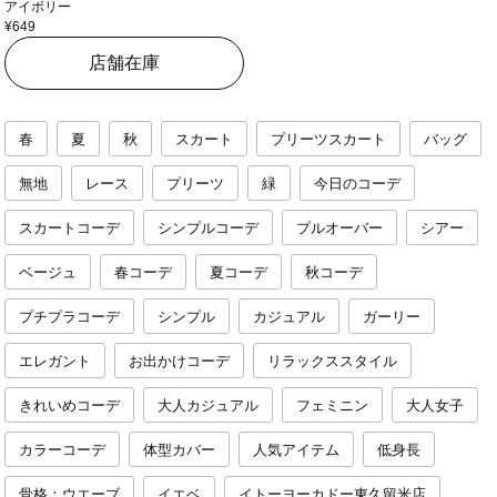
アイボリー
¥649
店舗在庫
春
夏
秋
スカート
プリーツスカート
バッグ
無地
レース
プリーツ
緑
今日のコーデ
スカートコーデ
シンプルコーデ
プルオーバー
シアー
ベージュ
春コーデ
夏コーデ
秋コーデ
プチプラコーデ
シンプル
カジュアル
ガーリー
エレガント
お出かけコーデ
リラックススタイル
きれいめコーデ
大人カジュアル
フェミニン
大人女子
カラーコーデ
体型カバー
人気アイテム
低身長
骨格：ウエーブ
イエベ
イトーヨーカドー東久留米店