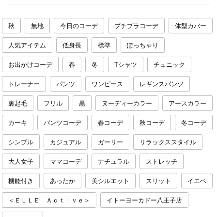
秋
無地
今日のコーデ
プチプラコーデ
体型カバー
人気アイテム
低身長
標準
ぽっちゃり
お出かけコーデ
春
冬
Tシャツ
チュニック
トレーナー
パンツ
ワンピース
レギンスパンツ
裏起毛
フリル
黒
ヌーディーカラー
アースカラー
カーキ
パンツコーデ
春コーデ
秋コーデ
冬コーデ
シンプル
カジュアル
ガーリー
リラックススタイル
大人女子
ママコーデ
ナチュラル
ストレッチ
機能付き
あったか
美シルエット
スリット
イエベ
＜ＥＬＬＥ Ａｃｔｉｖｅ＞
イトーヨーカドー八王子店