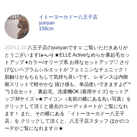
イトーヨーカドー八王子店
yunyan
158cm
2024.1.10
八王子店のyunyanです☺︎ ご覧いただきありが
とうございます(๑˃̵ᴗ˂̵) ★ELLE Activeなめらか裏起毛セッ
トアップ ♦︎カラー/オリーブ系 お得なセットアップ♡ さり
げないペプラムシルエットが フェミニンなチュニック！
肌触りがもちもちして気持ち良いです。 レギンスは内側
裾スリットで軽やかな 抜け感も、単品使いできますよ(*´꒳
`*) 2点セット、裏起毛、洗濯機OK (着用サイズ) セットア
ップ:Mサイズ ⭐︎★アイコン（名前の横にある丸い写真）を
クリックして頂くと過去のコーディネートが ご覧になれ
ます！ また、その横にある 「イトーヨーカドー八王子
店」を クリックして頂くと、八王子店スタッフ ほかのコ
ーデがご覧になれます☆★