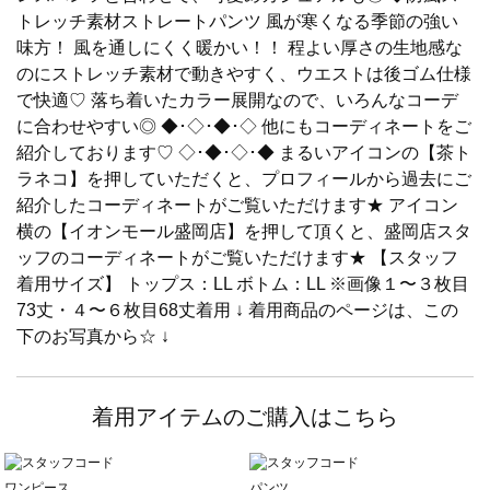
トレッチ素材ストレートパンツ 風が寒くなる季節の強い
味方！ 風を通しにくく暖かい！！ 程よい厚さの生地感な
のにストレッチ素材で動きやすく、ウエストは後ゴム仕様
で快適♡ 落ち着いたカラー展開なので、いろんなコーデ
に合わせやすい◎ ◆･◇･◆･◇ 他にもコーディネートをご
紹介しております♡ ◇･◆･◇･◆ まるいアイコンの【茶ト
ラネコ】を押していただくと、プロフィールから過去にご
紹介したコーディネートがご覧いただけます★ アイコン
横の【イオンモール盛岡店】を押して頂くと、盛岡店スタ
ッフのコーディネートがご覧いただけます★ 【スタッフ
着用サイズ】 トップス：LL ボトム：LL ※画像１〜３枚目
73丈・４〜６枚目68丈着用 ↓ 着用商品のページは、この
下のお写真から☆ ↓
着用アイテムのご購入はこちら
ワンピース
パンツ