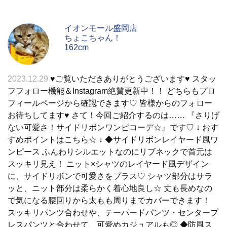
イオンモール盛岡店
ちょこちゃん！
162cm
2023.12.29
♥︎ご覧いただきありがとうございます♥︎ スタッ
フフォロー機能＆Instagram絶賛更新中！！ どちらもプロ
フィールページから確認できます♡ 皆様からのフォロー
お待ちしてます♥︎ さて！今回ご紹介するのは…… 『さりげ
ない可愛さ！サイドリボンワンピコーデ☆』です♡ ↓ おす
すめポイントはこちら☆ ↓ ◆サイドリボンレイヤード風ワ
ンピース ふんわりシルエットなのにリブネックで首元は
スッキリ見え！ ニット×シャツのレイヤード風デザイン
に、サイドリボンで可愛さをプラス♡ シャツ部分はサラ
ッと、ニット部分は柔らかく着心地良し☆ 丈も長めなの
で気になる腰回りから太もも周りまでカバーできます！
スッキリパンツ合わせや、テーパードパンツ・センタープ
レスパンツと合わせて、可愛めカジュアルも◎ ◆防風ス