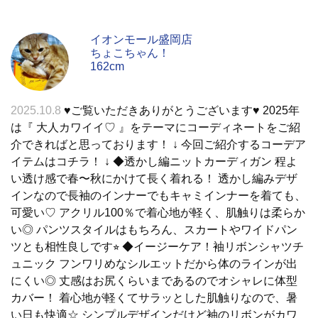
イオンモール盛岡店
ちょこちゃん！
162cm
2025.10.8
♥︎ご覧いただきありがとうございます♥︎ 2025年
は『 大人カワイイ♡ 』をテーマにコーディネートをご紹
介できればと思っております！ ↓ 今回ご紹介するコーデア
イテムはコチラ！ ↓ ◆透かし編ニットカーディガン 程よ
い透け感で春〜秋にかけて長く着れる！ 透かし編みデザ
インなので長袖のインナーでもキャミインナーを着ても、
可愛い♡ アクリル100％で着心地が軽く、肌触りは柔らか
い◎ パンツスタイルはもちろん、スカートやワイドパン
ツとも相性良しです⭐︎ ◆イージーケア！袖リボンシャツチ
ュニック フンワリめなシルエットだから体のラインが出
にくい◎ 丈感はお尻くらいまであるのでオシャレに体型
カバー！ 着心地が軽くてサラッとした肌触りなので、暑
い日も快適☆ シンプルデザインだけど袖のリボンがカワ