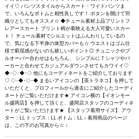
イイ♡ パンツスタイルからスカート・ワイドパンツま
で、いろんなボトムと相性良しです！ ボタンを開けて羽
織りとしてもオススメ☆ ◆チュール素材上品プリントフ
レアースカート プリント柄が着映える大人可愛いスカー
ト！ チュール素材でシルエットはふんわりしているの
で、気になる下半身の体型カバーも☆ ウエストはゴム仕
様で窮屈感がないのも嬉しいポイント◎ チュニックやプ
ルオーバー合わせはもちろん、 シンプルにＴシャツやパ
ーカーと合わせてカジュアルダウンさせてもカワイイ♡
◆･◇･◆･◇ 他にもコーディネートをご紹介しております
♡ ◇･◆･◇･◆ まるいアイコンの【茶トラネコ】を押して
いただくと、プロフィールから過去にご紹介したコーディ
ネートがご覧いただけます★ アイコン横の【イオンモー
ル盛岡店】を押して頂くと、盛岡店スタッフのコーディネ
ートがご覧いただけます★ 【スタッフ着用サイズ】 アウ
ター：LL トップス：LL ボトム：LL ↓ 着用商品のページ
は、この下のお写真から☆ ↓