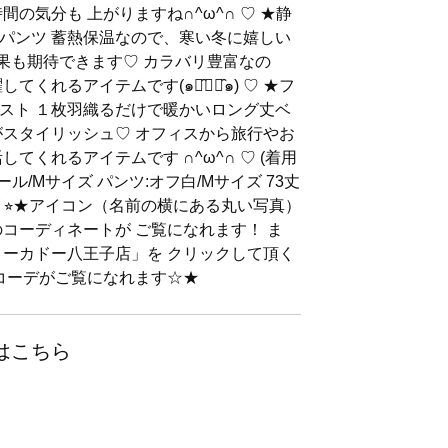
の気分も 上がりますね∩^ω^∩ ♡ ★静
パンツ 蓄熱保温なので、寒い冬に嬉しい
効果も期待できます♡ カラバリ豊富なの
くれるアイテムです(๑･̑◡･̑๑) ♡ ★フ
スト １枚羽織るだけで暖かいロング丈ベ
がスタイリッシュ♡ オフィスから旅行やお
てくれるアイテムです ∩^ω^∩ ♡ (着用
ル/Mサイズ パンツ:オフ白/Mサイズ 73丈
ズ ⭐︎★アイコン（名前の横にある丸い写真）
コーディネートが ご覧になれます！ ま
ヨーカドー八王子店」を クリックして頂く
のコーデがご覧になれます☆★
はこちら