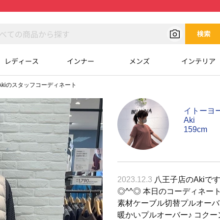
検索
レディース
インナー
メンズ
インテリア
Akiのスタッフコーディネート
イトーヨ
Aki
159cm
2023.12.3
八王子店のAkiで
◎^^◎ 本日のコーディネートは、 こ
素材ケーブル切替プルオーバ
暖かいプルオーバー♪ コク