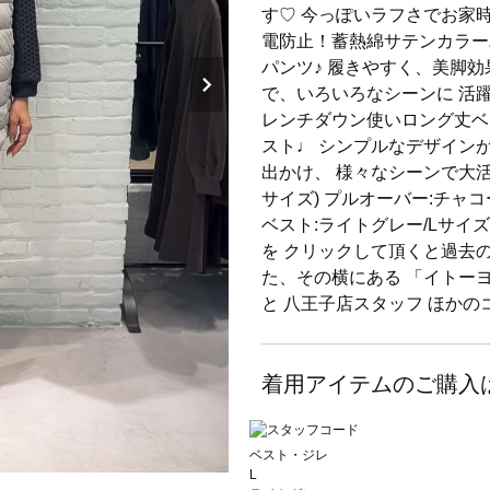
す♡ 今っぽいラフさでお家時間
電防止！蓄熱綿サテンカラー
パンツ♪ 履きやすく、美脚
で、いろいろなシーンに 活躍して
レンチダウン使いロング丈ベ
スト♩ シンプルなデザイン
出かけ、 様々なシーンで大活し
サイズ) プルオーバー:チャコー
ベスト:ライトグレー/Lサイ
を クリックして頂くと過去の
た、その横にある 「イトー
と 八王子店スタッフ ほか
着用アイテムのご購入
ベスト・ジレ
L