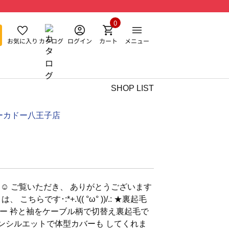
0
お気に入り
カタログ
ログイン
カート
メニュー
SHOP LIST
ーカドー八王子店
す☺︎ ご覧いただき、 ありがとうございます
ちらです･:*+.\(( °ω° ))/.: ★裏起毛
ー 衿と袖をケーブル柄で切替え裏起毛で
ーンシルエットで体型カバーも してくれま