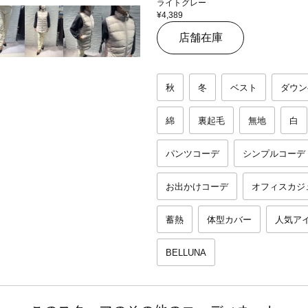
ライトグレー
¥4,389
店舗在庫
秋
冬
ベスト
ダウン
綿
裏起毛
無地
白
パンツコーデ
シンプルコーデ
お出かけコーデ
オフィスカジ
蓄熱
体型カバー
人気ア
BELLUNA