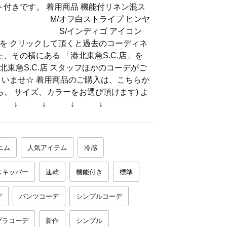
ト付きです。 着用商品 機能付リネン混ス
ツ M/オフ白ストライプ ヒンヤ
8丈 S/インディゴ アイコン
を クリックして頂くと過去のコーディネ
た、その横にある 「港北東急S.C.店」を
東急S.C.店 スタッフほかのコーデがご
さいませ☆ 着用商品のご購入は、こちらか
ら、 サイズ、カラーをお選び頂けます) よ
☆ ↓ ↓ ↓ ↓ ↓
ニム
人気アイテム
冷感
スキッパー
速乾
機能付き
標準
デ
パンツコーデ
シンプルコーデ
プラコーデ
新作
シンプル