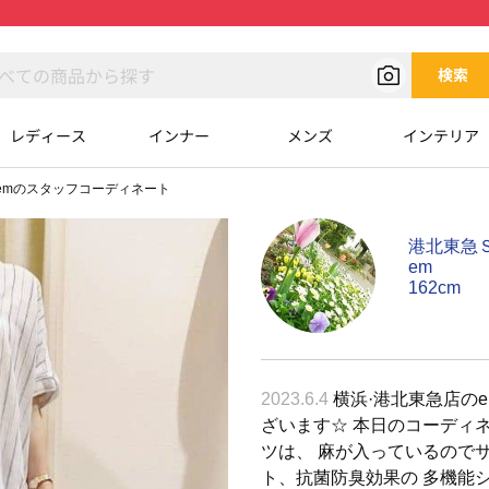
検索
レディース
インナー
メンズ
インテリア
emのスタッフコーディネート
港北東急Ｓ
em
162cm
2023.6.4
横浜·港北東急店の
ざいます☆ 本日のコーディ
ツは、 麻が入っているのでサ
ト、抗菌防臭効果の 多機能