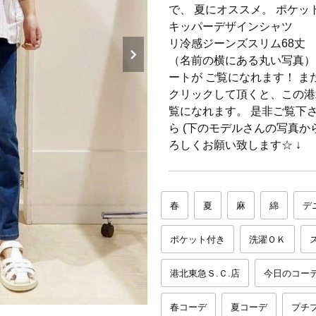
で、 夏にオススメ。 ポケッ
キッパーデザインシャ
リ冷感ジーンズスリム6
（名前の横にある丸い写真）
ートが ご覧になれます！ ま
クリックして頂くと、この港北
覧になれます。 是非ご覧下
ら (下のモデルさんの写真か
ろしくお願い致します
春
夏
麻
綿
デ
ポケット付き
洗濯ＯＫ
港北東急Ｓ.Ｃ.店
今日のコー
春コーデ
夏コーデ
プチ