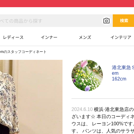
検索
レディース
インナー
メンズ
インテリア
emのスタッフコーディネート
港北東急Ｓ
em
162cm
2024.6.10
横浜·港北東急店の
ざいます☆ 本日のコーディ
ウスは、 レーヨン100%で
す。 パンツは、人気のサラ