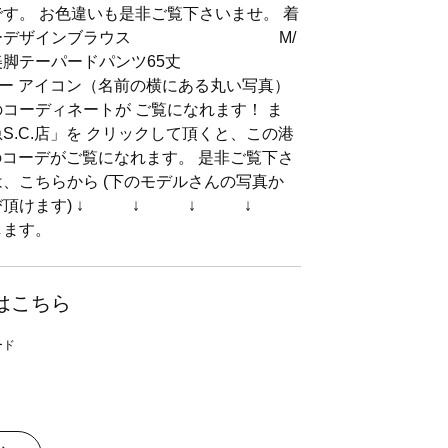
です。 お色違いも是非ご覧下さいませ。 着
ギャザーデザインブラウス M/
美脚テーパードパンツ65丈
ン（名前の横にある丸い写真）
コーディネートが ご覧になれます！ ま
S.C.店」を クリックして頂くと、この港
かのコーデがご覧になれます。 是非ご覧下さ
は、こちらから (下のモデルさんの写真か
お選び頂けます) ↓ ↓ ↓ ↓
します。
はこちら