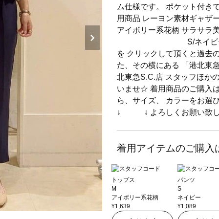
ム仕様です。 ポケット付き
用商品 レーヨン素材
アイボリー系花柄 サラサラ
S/ネイビー アイコ
を クリックして頂くと過去の
た、その横にある 「港北東急
北東急S.C.店 スタッフほ
いませ☆ 着用商品のご購入
ら、サイズ、 カラーを
↓ ↓ よろしくお願い致
着用アイテムのご購入
トップス
パンツ
M
S
アイボリー系花柄
ネイビー
¥1,639
¥1,089