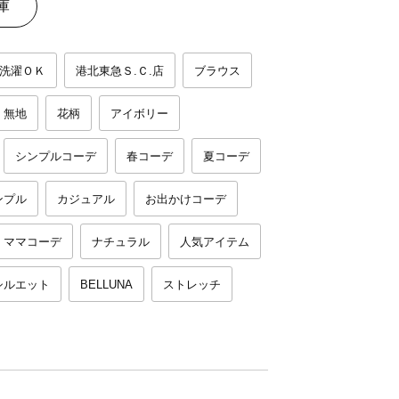
庫
洗濯ＯＫ
港北東急Ｓ.Ｃ.店
ブラウス
無地
花柄
アイボリー
シンプルコーデ
春コーデ
夏コーデ
ンプル
カジュアル
お出かけコーデ
ママコーデ
ナチュラル
人気アイテム
シルエット
BELLUNA
ストレッチ