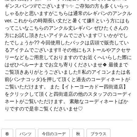
ギンスパンツ//でございます✨✨ ご存知の方も多くいらっ
しゃるかと思いますがこちらは通常のレギパンのアンクル
ver. これからの時期長い丈だと暑くて嫌!! という方にはも
ってこいなこちらのアンクル丈レギパン ぜひたくさんの
方にお試し頂きたいアイテムでございます♡ いかがでし
たでしょうか?? 今回使用したバックは店頭で販売してい
るアイテムでございます!! その他にもストールやアクセサ
リーなどもご用意しておりますのでお近くへいらした際に
はぜひベルーナまでお立ち寄りくださいませ🍀 最後まで
ご覧頂きありがとうございました!! 私のアイコンまたは名
前(パンナコッタ)を押して頂くと過去のコーディネートが
ご覧いただけます。 また【イトーヨーカドー四街道店】
をクリックして頂くと四街道店の他のスタッフのコーディ
ネートがご覧いただけます。 素敵なコーディネートばか
りですので是非ご覧くださいませ♡
春
パンツ
今日のコーデ
秋
ブラウス