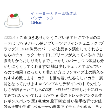
イトーヨーカドー四街道店
パンナコッタ
164cm
2023.4.7
ご覧頂きありがとうございます✨ さて今日のコ
ーデは…?? ★パール使いプリーツデザインチュニック (ブ
ラック) LLsize 胸元のパールが上品さを演出してくれるこ
ちらのチュニック!! サイドにプリーツが入っているのでお
腹周りからおしり周りまでしっかりカバーしつつ体型も分
かりにくくしてくれます💞 袖は少しキュッとすぼんでい
るので袖周りゆったりと着たい方はワンサイズ上の購入を
おすすめ致します!! カラーも落ち着いた春らしいカラー展
開となっております☺️ シンプルなデザインの中で女性ら
しさが詰まったこちらの1枚！ぜひぜひ皆様もお手に取っ
てみてはいかがでしょうか?? ★ 美ストレッチアンクル丈
レギンスパンツ(黒) 4Lsize 股下60丈 使い勝手抜群でお値
段も大変お手頃!! ベルーナの定番アイテムその名も… \\レ