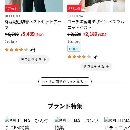
17%off
33%off
BELLUNA
BELLUNA
綿混配色切替ベストセットアッ
コーデ済編地デザインペプラム
プ
ニットベスト
5,489
2,189
¥ 6,589
¥ 3,289
¥
¥
(税込)
(税込)
1
colors
1
colors
COOL
4件
5件
チラ見をする
チラ見をする
おすすめ商品をもっと見る
ブランド特集