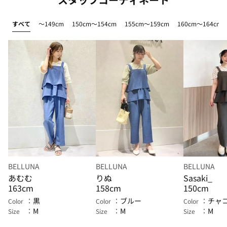
すべて
～149cm
150cm～154cm
155cm～159cm
160cm～164cm
BELLUNA
BELLUNA
BELLUNA
あむむ
りぬ
Sasaki_
163cm
158cm
150cm
黒
ブルー
チャ
Color
Color
Color
M
M
M
Size
Size
Size