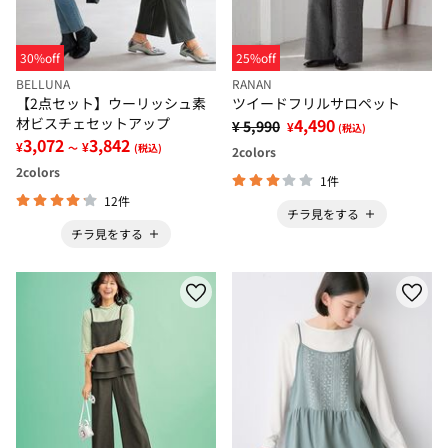
30%off
25%off
BELLUNA
RANAN
【2点セット】ウーリッシュ素
ツイードフリルサロペット
材ビスチェセットアップ
4,490
¥ 5,990
¥
(税込)
3,072
3,842
¥
¥
～
(税込)
2
colors
2
colors
1件
12件
チラ見をする
チラ見をする