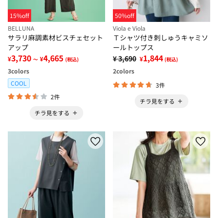
15%off
50%off
BELLUNA
Viola e Viola
サラリ麻調素材ビスチェセット
Ｔシャツ付き刺しゅうキャミソ
アップ
ールトップス
3,730
4,665
1,844
¥ 3,690
¥
¥
¥
～
(税込)
(税込)
3
colors
2
colors
COOL
3件
2件
チラ見をする
チラ見をする