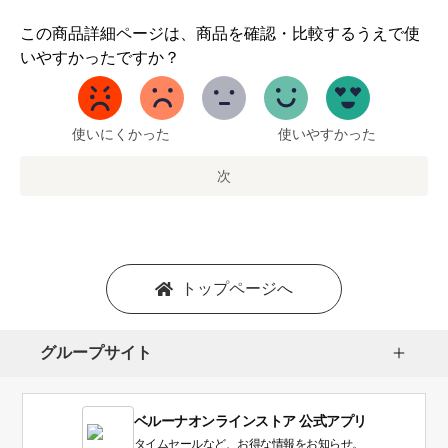
1
この商品詳細ページは、商品を確認・比較するうえで使
か
いやすかったですか？
ら
5
ま
で
使いにくかった
使いやすかった
の
オ
次
プ
シ
ョ
ン
を
トップページへ
選
択
し
グループサイト
ま
す。
1
ベルーナオンラインストア 公式アプリ
は
使
タイムセールなど、お得な情報をお知らせ。