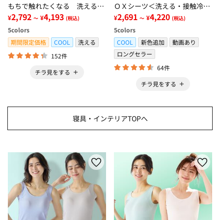
もちで触れたくなる 洗えるラ
ＯＸシーツ＜洗える・接触冷
グ＜低反発・滑りにくい・接触
2,792
4,193
感・抗菌防臭・時短・家事楽・
2,691
4,220
¥
¥
¥
¥
～
(税込)
～
(税込)
冷感・防ダニ・カーペット＞
ボックスシーツ・寝苦しさ対策
5
colors
5
colors
＞
期間限定価格
COOL
洗える
COOL
新色追加
動画あり
ロングセラー
152件
64件
チラ見をする
チラ見をする
寝具・インテリアTOPへ