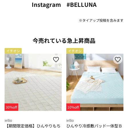
Instagram #BELLUNA
※タイアップ投稿を含みます
今売れている急上昇商品
イチオシ
イチオシ
30%off
10%off
iellio
iellio
【期間限定価格】ひんやりもち
ひんやり冷感敷パッド一体型Ｂ