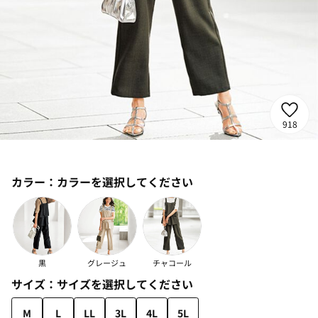
918
カラー：
カラーを選択してください
黒
グレージュ
チャコール
サイズ：
サイズを選択してください
M
L
LL
3L
4L
5L