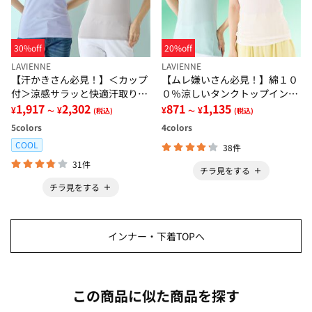
30%off
20%off
LAVIENNE
LAVIENNE
【汗かきさん必見！】＜カップ
【ムレ嫌いさん必見！】綿１０
付＞涼感サラッと快適汗取りタ
０％涼しいタンクトップインナ
ンクトップインナー＜さらりラ
1,917
2,302
ー＜さらりラボ＞
871
1,135
¥
¥
¥
¥
～
(税込)
～
(税込)
ボ＞
5
colors
4
colors
COOL
38件
31件
チラ見をする
チラ見をする
インナー・下着TOPへ
この商品に似た商品を探す