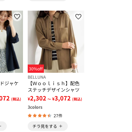
30%off
BELLUNA
ドジャケ
【Ｗｏｏｌｉｓｈ】配色
ステッチデザインシャツ
,072
2,302
3,072
¥
¥
(税込)
～
(税込)
3
colors
27件
チラ見をする