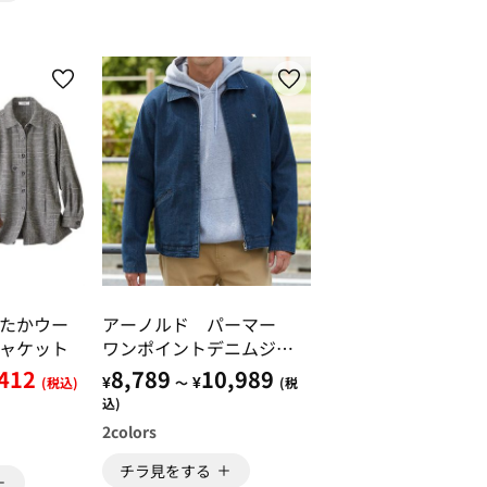
たかウー
アーノルド パーマー
ャケット
ワンポイントデニムジャ
ケット
,412
8,789
10,989
¥
¥
(税込)
～
(税
込)
2
colors
チラ見をする