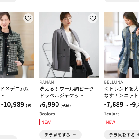
RANAN
BELLUNA
ド×デニム切
洗える！ウール調ピーク
＜トレンドを大
ト
ドラペルジャケット
なす！＞ニット
ッチ使いデニム
10,989
6,990
7,689
9,
¥
¥
¥
¥
(税
(税込)
～
ト
3
colors
1
colors
NEW
NEW
チラ見をする
チラ見をする