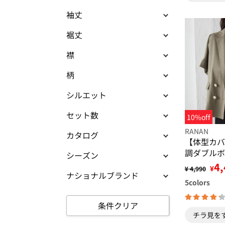
袖丈
裾丈
襟
柄
シルエット
セット数
10%off
RANAN
カタログ
【体型カバ
調ダブルボ
シーズン
ト
4,
¥
¥ 4,990
ナショナルブランド
5
colors
条件クリア
チラ見を