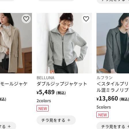
BELLUNA
ルフラン
モールジャケ
ダブルジップジャケット
＜スタイルプリ
ル混ミラノリブ
5,489
¥
(税込)
ャケット
13,860
¥
税込)
(税込
2
colors
5
colors
NEW
NEW
チラ見をする
する
チラ見をする