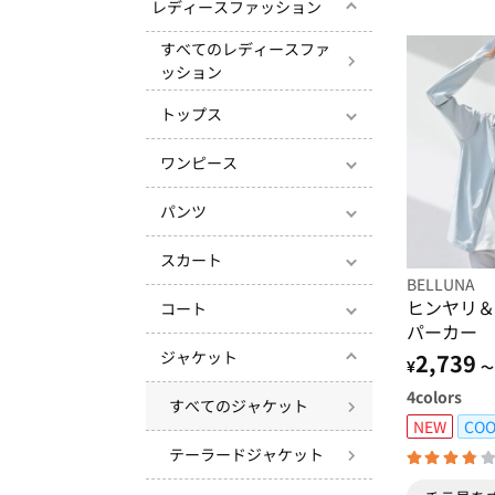
レディースファッション
すべてのレディースファ
ッション
トップス
ワンピース
パンツ
スカート
BELLUNA
ヒンヤリ＆
コート
パーカー
ジャケット
2,739
¥
～
4
colors
すべてのジャケット
NEW
COO
テーラードジャケット