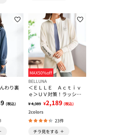
MAX50%off
BELLUNA
んわり裏
＜ＥＬＬＥ Ａｃｔｉｖ
ｅ＞ＵＶ対策！ラッシュ
ガードジャケット
89
2,189
¥
(税込)
¥ 4,389
(税込)
2
colors
件
23件
チラ見をする