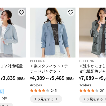
BELLUNA
BELLUNA
ＵＶ対策軽量
＜楽スタフィット＞テー
＜涼やかにきち
ラードジャケット
変化織配色ジャ
ンサンブル
3,839
4,389
5,489
7,689
9,
¥
¥
¥
¥
¥
(税込)
～
(税込)
～
4
colors
1
colors
24件
2件
L
5件
チラ見をする
チラ見をする