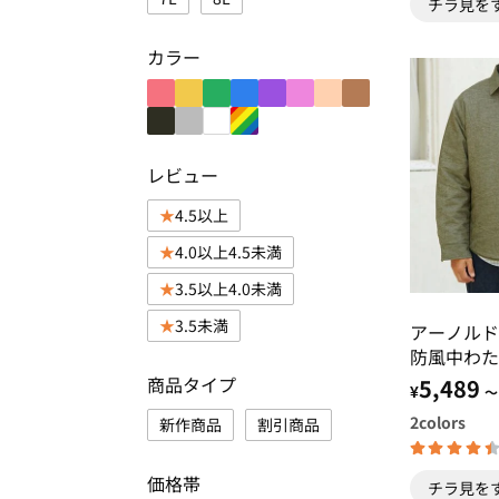
チラ見を
カラー
レビュー
4.5以上
4.0以上4.5未満
3.5以上4.0未満
3.5未満
アーノル
防風中わた
ー
商品タイプ
5,489
¥
～
2
colors
新作商品
割引商品
価格帯
チラ見を