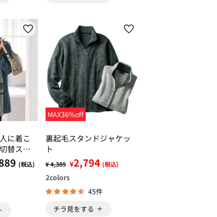
MAX36%off
人に着こ
裏起毛スタンドジャケッ
切替ステ
ト
ジャケッ
889
2,794
¥
(税込)
¥ 4,389
(税込)
2
colors
45件
チラ見をする