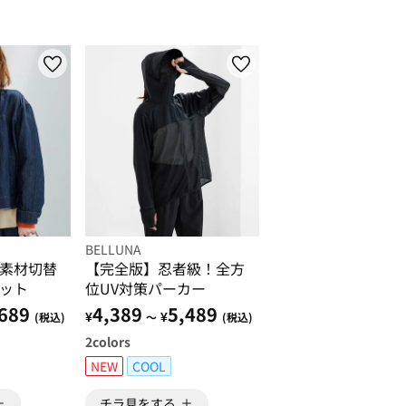
BELLUNA
素材切替
【完全版】忍者級！全方
ット
位UV対策パーカー
689
4,389
5,489
¥
¥
(税込)
～
(税込)
2
colors
NEW
COOL
チラ見をする