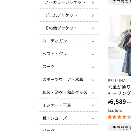
チラ見を
ノーカラージャケット
デニムジャケット
その他ジャケット
カーディガン
ベスト・ジレ
スーツ
スポーツウェア・水着
BELLUNA
＜風が通り
和装・浴衣・和装グッズ
ャーリング
ンサンブル
6,589
¥
～
インナー・下着
1
colors
靴・シューズ
チラ見を
バッグ