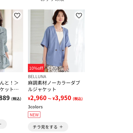
10%off
BELLUNA
んと！＞
麻調素材ノーカラーダブ
ケットア
ルジャケット
889
2,960
3,950
¥
¥
(税込)
～
(税込)
3
colors
NEW
チラ見をする