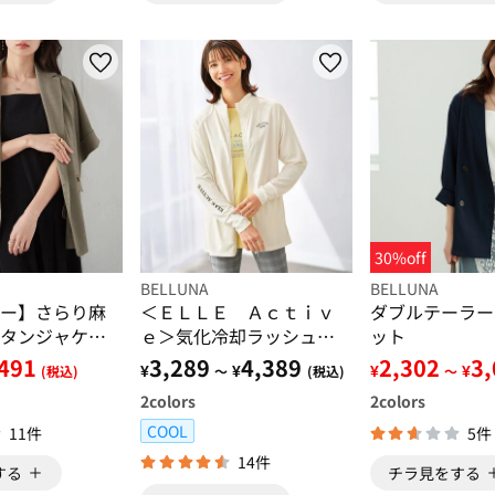
30%off
BELLUNA
BELLUNA
ー】さらり麻
＜ＥＬＬＥ Ａｃｔｉｖ
ダブルテーラー
タンジャケッ
ｅ＞気化冷却ラッシュガ
ット
ードジャケット
491
3,289
4,389
2,302
3
¥
¥
¥
¥
(税込)
～
(税込)
～
2
colors
2
colors
COOL
11件
5件
14件
する
チラ見をする