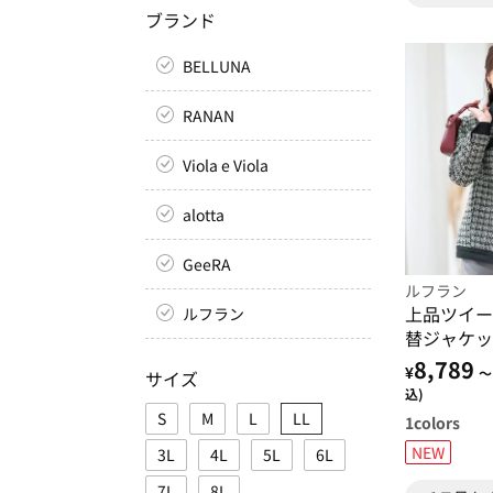
ブランド
BELLUNA
RANAN
Viola e Viola
alotta
GeeRA
ルフラン
上品ツイー
ルフラン
替ジャケッ
8,789
¥
～
サイズ
込)
S
M
L
LL
1
colors
NEW
3L
4L
5L
6L
7L
8L