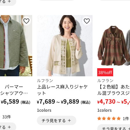
する
38%off
ルフラン
ルフラン
ド パーマー
上品レース麻入りジャケ
【２色組】あた
シャツアウタ
ット
ル混ブラウスジ
6,589
7,689
9,889
4,730
5
¥
¥
¥
¥
¥
(税込)
～
(税込)
～
1
colors
1
colors
33件
1件
チラ見をする
する
チラ見をする