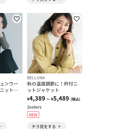
BELLUNA
ュ＞ウー
秋の温度調節に！衿付ニ
ニットジ
ットジャケット
4,389
5,489
¥
¥
)
～
(税込)
2
colors
NEW
チラ見をする