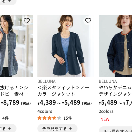
する
BELLUNA
BELLUNA
抜ける！＞シ
＜楽スタフィット＞ノー
やわらかデニム
ドビー素材ア
カラージャケット
デザインジャケ
8,789
4,389
5,489
5,489
7,
¥
¥
¥
¥
¥
(税込)
～
(税込)
～
4
colors
2
colors
4件
15件
NEW
する
チラ見をする
チラ見をする