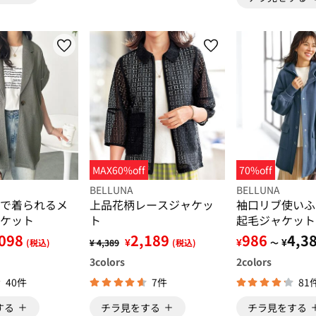
70%off
MAX60%off
BELLUNA
BELLUNA
で着られるメ
袖口リブ使いふ
上品花柄レースジャケッ
ケット
起毛ジャケット
ト
098
986
4,3
2,189
¥
¥
¥
(税込)
～
¥ 4,389
(税込)
2
colors
3
colors
40件
81
7件
する
チラ見をする
チラ見をする