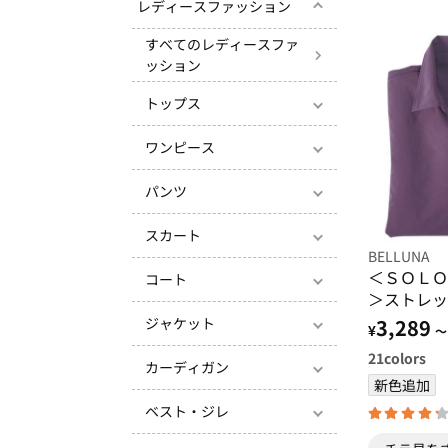
レディースファッション
すべてのレディースファ
ッション
トップス
ワンピース
パンツ
スカート
BELLUNA
＜ＳＯＬＯ
コート
＞ストレッ
ツ
ジャケット
3,289
¥
～
21
colors
カーディガン
新色追加
ベスト・ジレ