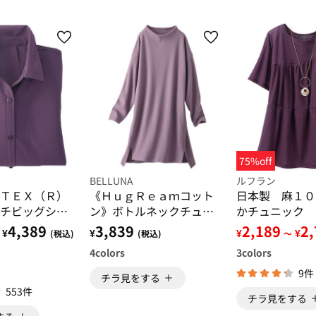
75%off
BELLUNA
ルフラン
ＴＥＸ（Ｒ）
《ＨｕｇＲｅａｍコット
日本製 麻１０
チビッグシャ
ン》ボトルネックチュニ
かチュニック
ック
4,389
3,839
2,189
2
¥
¥
¥
¥
(税込)
(税込)
～
4
colors
3
colors
9件
チラ見をする
553件
チラ見をする