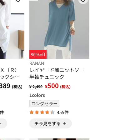
80%off
RANAN
Ｘ（Ｒ）
レイヤード風ニットソー
ッグシャ
半袖チュニック
389
500
¥
(税込)
¥ 2,490
(税込)
1
colors
ロングセラー
3件
455件
チラ見をする