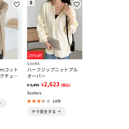
8
25%off
GeeRA
ｍコット
ハーフジップニットプル
クチュニ
オーバー
2,623
¥
¥ 3,499
(税込)
5
colors
14件
チラ見をする