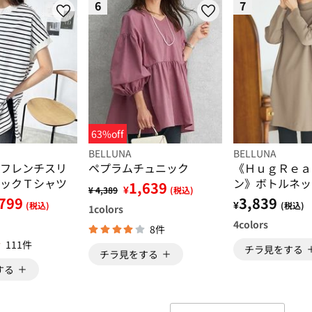
6
7
63%off
BELLUNA
BELLUNA
フレンチスリ
ペプラムチュニック
《ＨｕｇＲｅａ
ックＴシャツ
ン》ボトルネッ
1,639
¥
¥ 4,389
(税込)
ック
799
3,839
¥
(税込)
(税込)
1
colors
4
colors
8件
111件
チラ見をする
チラ見をする
する