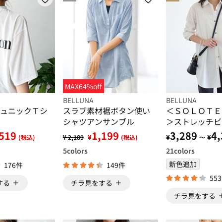
MAX64%off
BELLUNA
BELLUNA
ュニックＴシ
スラブ素材裾ボタン使い
＜ＳＯＬＯＴＥ
シャツアンサンブル
＞ストレッチビ
ツ
519
1,199
3,289
4,
¥
¥
¥
(税込)
¥ 2,189
(税込)
～
5
colors
21
colors
新色追加
176件
149件
55
する
チラ見をする
チラ見をする