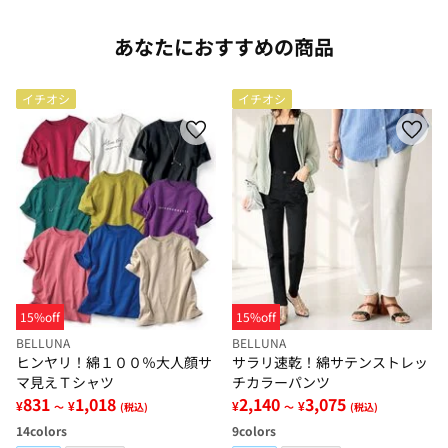
あなたにおすすめの商品
イチオシ
イチオシ
15%off
15%off
BELLUNA
BELLUNA
ヒンヤリ！綿１００％大人顔サ
サラリ速乾！綿サテンストレッ
マ見えＴシャツ
チカラーパンツ
831
1,018
2,140
3,075
¥
¥
¥
¥
～
(税込)
～
(税込)
14
colors
9
colors