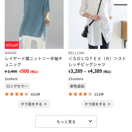
80%off
RANAN
BELLUNA
レイヤード風ニットソー半袖チ
＜ＳＯＬＯＴＥＸ（Ｒ）＞スト
ュニック
レッチビッグシャツ
500
3,289
4,389
¥ 2,490
¥
¥
¥
(税込)
～
(税込)
1
colors
21
colors
ロングセラー
新色追加
455件
553件
チラ見をする
チラ見をする
もっと見る