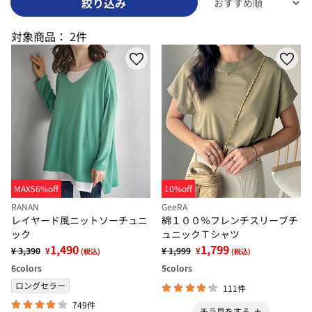
絞り込み
対象商品：
2件
MAX56%off
10%off
RANAN
GeeRA
レイヤード風ニットソーチュニ
綿１００％フレンチスリーブチ
ック
ュニックＴシャツ
1,490
1,799
¥ 3,390
¥
¥ 1,999
¥
(税込)
(税込)
6
colors
5
colors
ロングセラー
111件
749件
チラ見をする