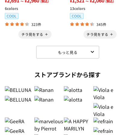
2,691
2,960
1,521
2,060
¥
¥
¥
¥
～
(税込)
～
(税込)
6
colors
13
colors
COOL
COOL
323件
345件
チラ見をする
チラ見をする
もっと見る
ストアブランドから探す