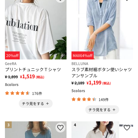
20%off
MAX64%off
GeeRA
BELLUNA
プリントチュニックＴシャツ
スラブ素材裾ボタン使いシャツ
1,519
アンサンブル
¥ 1,899
¥
(税込)
1,199
¥ 2,189
¥
(税込)
8
colors
5
colors
176件
149件
チラ見をする
チラ見をする
3
4