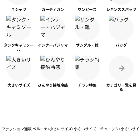
Ｔシャツ
カーディガン
ワンピース
レギンス
スパッツ
タンク
キャミソー
インナー
パジャマ
サンダル・靴
バッグ
ル
大きいサイズ
ひんやり
接触冷感
チラシ特集
カテゴリ一覧を
見
る
ファッション通販 ベルーナ
小さいサイズ
小さいサイズ チュニック
小さいサイ