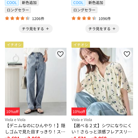
COOL
新色追加
COOL
新色追加
ロングセラー
ロングセラー
1206件
1096件
チラ見をする
チラ見をする
イチオシ
イチオシ
10%off
10%off
Viola e Viola
Viola e Viola
【デニムなのにひんやり！】隠
【選べる２丈】シワになりにく
しゴムで見た目すっきり！スト
い！さらっと涼感フレアスリー
レッチ楽ちんデニム
ブブラウス