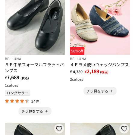
50%off
BELLUNA
BELLUNA
５Ｅ牛革フォーマルフラットパ
４Ｅラメ使いウェッジパンプス
ンプス
2,189
¥ 4,389
¥
(税込)
7,689
¥
(税込)
2
colors
1
colors
チラ見をする
ロングセラー
24件
チラ見をする