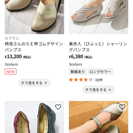
ルフラン
時見さんの５Ｅ甲ゴムデザイン
美歩人（びふっと）シャーリン
パンプス
グパンプス
13,200
6,380
¥
¥
(税込)
(税込)
2
colors
3
colors
NEW
動画あり
ロングセラー
38件
チラ見をする
チラ見をする