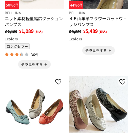
50%off
44%off
BELLUNA
BELLUNA
ニット素材軽量幅広クッション
４Ｅ山羊革フラワーカットウェ
パンプス
ッジパンプス
1,089
5,489
¥ 2,189
¥
¥ 9,889
¥
(税込)
(税込)
1
colors
1
colors
ロングセラー
チラ見をする
36件
チラ見をする