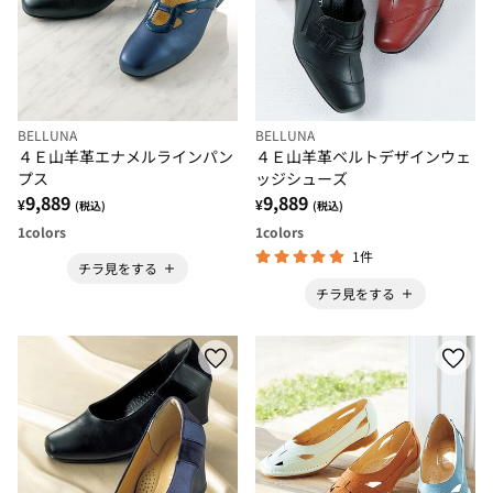
BELLUNA
BELLUNA
４Ｅ山羊革エナメルラインパン
４Ｅ山羊革ベルトデザインウェ
プス
ッジシューズ
9,889
9,889
¥
¥
(税込)
(税込)
1
colors
1
colors
1件
チラ見をする
チラ見をする