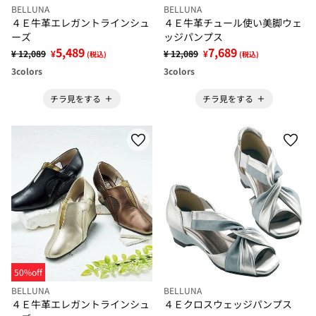
BELLUNA
BELLUNA
４Ｅ牛革エレガントラインシュ
４Ｅ牛革チュール使い美脚ウェ
ーズ
ッジパンプス
5,489
7,689
¥ 12,089
¥
¥ 12,089
¥
(税込)
(税込)
3
colors
3
colors
チラ見をする
チラ見をする
50%off
BELLUNA
BELLUNA
４Ｅ牛革エレガントラインシュ
４Ｅクロスウェッジパンプス