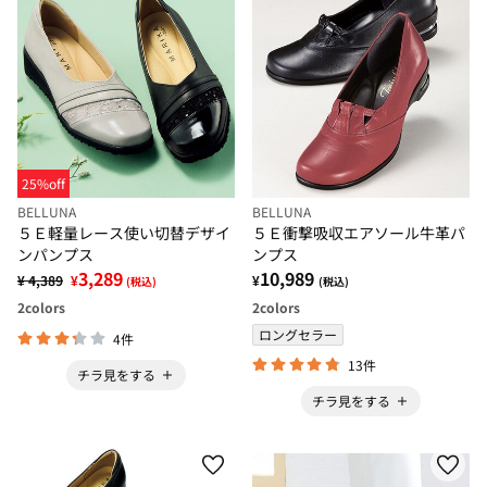
25%off
BELLUNA
BELLUNA
５Ｅ軽量レース使い切替デザイ
５Ｅ衝撃吸収エアソール牛革パ
ンパンプス
ンプス
3,289
10,989
¥ 4,389
¥
¥
(税込)
(税込)
2
colors
2
colors
ロングセラー
4件
13件
チラ見をする
チラ見をする