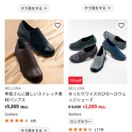
チラ見をする
チラ見をする
70%off
BELLUNA
BELLUNA
甲高さんに嬉しいストレッチ素
ゆったりワイズのびの～びウェ
材パンプス
ッジシューズ
9,889
1,089
¥
¥ 3,630
¥
(税込)
(税込)
1
colors
3
colors
4件
ロングセラー
177件
チラ見をする