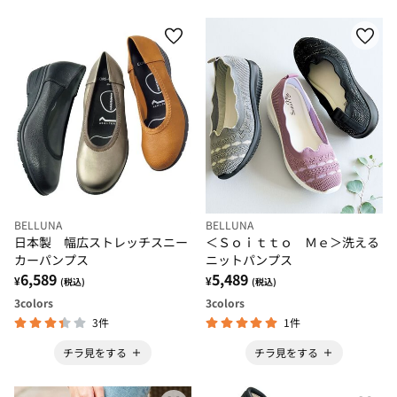
BELLUNA
BELLUNA
日本製 幅広ストレッチスニー
＜Ｓｏｉｔｔｏ Ｍｅ＞洗える
カーパンプス
ニットパンプス
6,589
5,489
¥
¥
(税込)
(税込)
3
colors
3
colors
3件
1件
チラ見をする
チラ見をする