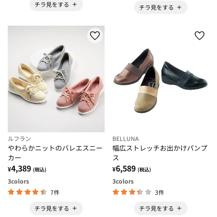
チラ見をする
チラ見をする
ルフラン
BELLUNA
やわらかニットのバレエスニー
幅広ストレッチお出かけパンプ
カー
ス
4,389
6,589
¥
¥
(税込)
(税込)
3
colors
3
colors
7件
3件
チラ見をする
チラ見をする