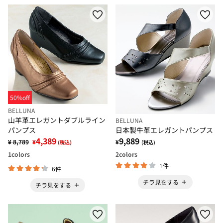
50%off
BELLUNA
山羊革エレガントダブルライン
BELLUNA
パンプス
日本製牛革エレガントパンプス
4,389
9,889
¥ 8,789
¥
¥
(税込)
(税込)
1
colors
2
colors
1件
6件
チラ見をする
チラ見をする