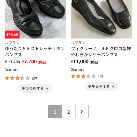
42%off
ルフラン
ルフラン
ゆったり５Ｅストレッチリボン
フィグリーノ ４Ｅクロコ型押
パンプス
やわらかレザーパンプス
7,700
11,000
¥ 13,200
¥
¥
(税込)
(税込)
1
colors
2
colors
1件
3件
チラ見をする
チラ見をする
1
2