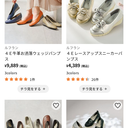
ルフラン
ルフラン
４Ｅ牛革お洒落ウェッジパンプ
４Ｅレースアップスニーカーパ
ス
ンプス
9,889
4,389
¥
¥
(税込)
(税込)
3
colors
3
colors
1件
26件
チラ見をする
チラ見をする