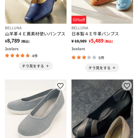
50%off
BELLUNA
BELLUNA
山羊革４Ｅ異素材使いパンプス
日本製４Ｅ牛革パンプス
8,789
5,489
¥
¥ 10,989
¥
(税込)
(税込)
2
colors
3
colors
4件
6件
チラ見をする
チラ見をする