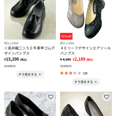
50%off
BELLUNA
BELLUNA
＜高井龍二＞５Ｅ牛革甲ゴムデ
４Ｅリーフデザインエアソール
ザインパンプス
パンプス
15,290
2,189
¥
¥ 4,389
¥
(税込)
(税込)
1
colors
1
colors
5件
チラ見をする
チラ見をする