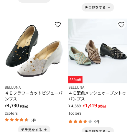
チラ見をする
68%off
BELLUNA
BELLUNA
４Ｅフラワーカットビジューパ
４Ｅ配色メッシュオープントゥ
ンプス
パンプス
4,730
1,419
¥
¥ 4,389
¥
(税込)
(税込)
2
colors
1
colors
6件
9件
チラ見をする
チラ見をする