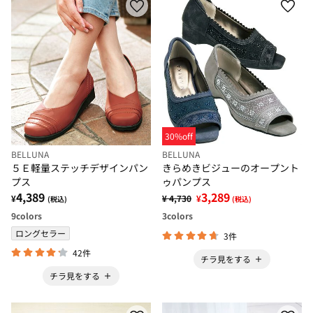
30%off
BELLUNA
BELLUNA
５Ｅ軽量ステッチデザインパン
きらめきビジューのオープント
プス
ゥパンプス
4,389
3,289
¥
¥ 4,730
¥
(税込)
(税込)
9
colors
3
colors
ロングセラー
3件
42件
チラ見をする
チラ見をする