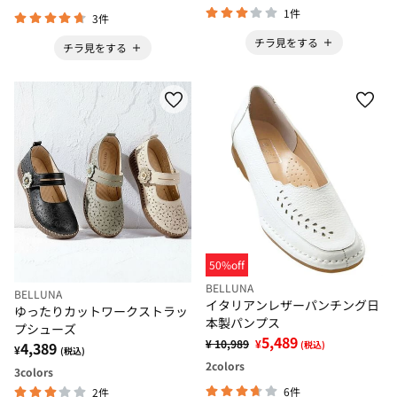
1件
3件
チラ見をする
チラ見をする
50%off
BELLUNA
BELLUNA
イタリアンレザーパンチング日
ゆったりカットワークストラッ
本製パンプス
プシューズ
5,489
¥ 10,989
¥
4,389
(税込)
¥
(税込)
2
colors
3
colors
6件
2件