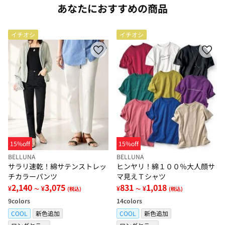
あなたにおすすめの商品
イチオシ
イチオシ
15%off
15%off
BELLUNA
BELLUNA
サラリ速乾！綿サテンストレッ
ヒンヤリ！綿１００％大人顔サ
チカラーパンツ
マ見えＴシャツ
2,140
3,075
831
1,018
¥
¥
¥
¥
～
(税込)
～
(税込)
9
colors
14
colors
COOL
新色追加
COOL
新色追加