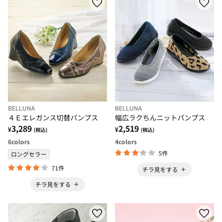
BELLUNA
BELLUNA
４Ｅエレガンス切替パンプス
幅広ラクちんニットパンプス
3,289
2,519
¥
¥
(税込)
(税込)
6
colors
4
colors
5件
ロングセラー
71件
チラ見をする
チラ見をする