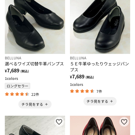
BELLUNA
BELLUNA
選べるワイズ切替牛革パンプス
５Ｅ牛革ゆったりウェッジパン
7,689
プス
¥
(税込)
7,689
¥
(税込)
1
colors
1
colors
ロングセラー
7件
22件
チラ見をする
チラ見をする