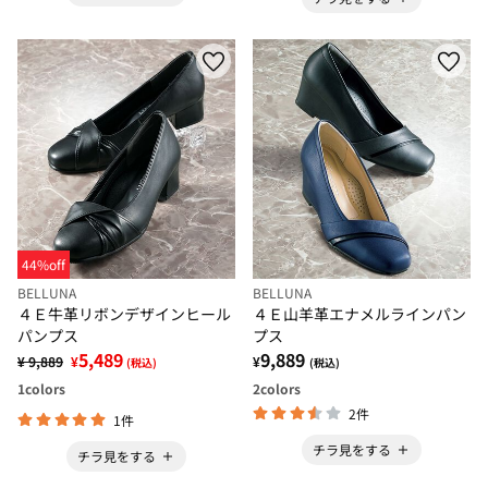
44%off
BELLUNA
BELLUNA
４Ｅ牛革リボンデザインヒール
４Ｅ山羊革エナメルラインパン
パンプス
プス
5,489
9,889
¥ 9,889
¥
¥
(税込)
(税込)
1
colors
2
colors
2件
1件
チラ見をする
チラ見をする