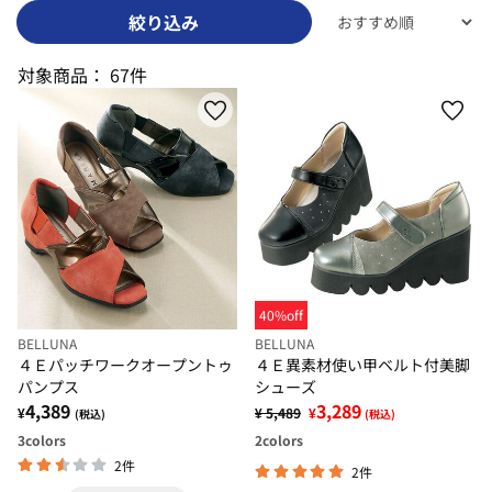
絞り込み
対象商品：
67件
40%off
BELLUNA
BELLUNA
４Ｅパッチワークオープントゥ
４Ｅ異素材使い甲ベルト付美脚
パンプス
シューズ
4,389
3,289
¥
¥ 5,489
¥
(税込)
(税込)
3
colors
2
colors
2件
2件