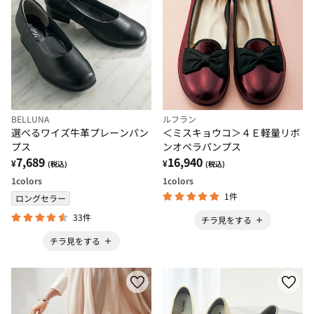
BELLUNA
ルフラン
選べるワイズ牛革プレーンパン
＜ミスキョウコ＞４Ｅ軽量リボ
プス
ンオペラパンプス
7,689
16,940
¥
¥
(税込)
(税込)
1
colors
1
colors
1件
ロングセラー
33件
チラ見をする
チラ見をする