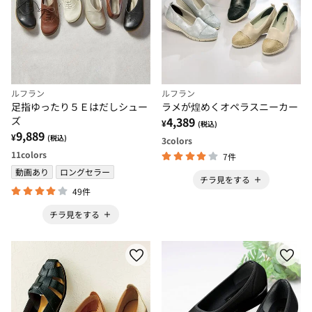
ルフラン
ルフラン
足指ゆったり５Ｅはだしシュー
ラメが煌めくオペラスニーカー
ズ
4,389
¥
(税込)
9,889
¥
(税込)
3
colors
11
colors
7件
動画あり
ロングセラー
チラ見をする
49件
チラ見をする