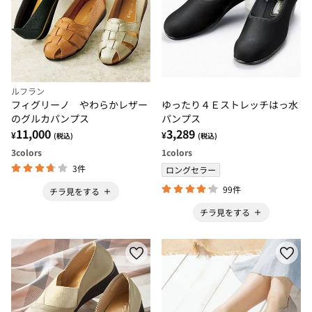
ルフラン
フィグリーノ やわらかレザー
ゆったり４Ｅストレッチはっ水
のグルカパンプス
パンプス
11,000
3,289
¥
¥
(税込)
(税込)
3
colors
1
colors
3件
ロングセラー
99件
チラ見をする
チラ見をする