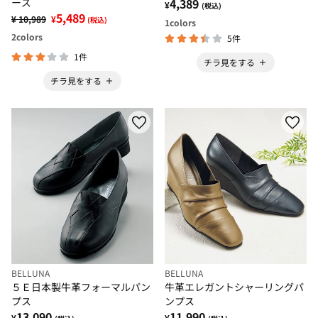
ーズ
4,389
¥
(税込)
5,489
¥ 10,989
¥
(税込)
1
colors
2
colors
5件
1件
チラ見をする
チラ見をする
BELLUNA
BELLUNA
５Ｅ日本製牛革フォーマルパン
牛革エレガントシャーリングパ
プス
ンプス
13,090
11,990
¥
¥