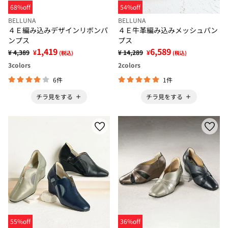
68%off
54%off
BELLUNA
BELLUNA
４Ｅ編み込みデザインリボンパ
４Ｅ牛革編み込みメッシュパン
ンプス
プス
1,419
6,589
¥ 4,389
¥
¥ 14,289
¥
(税込)
(税込)
3
colors
2
colors
6件
1件
チラ見をする
チラ見をする
55%off
36%off