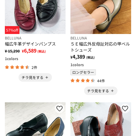
57%off
BELLUNA
BELLUNA
幅広牛革デザインパンプス
５Ｅ幅広外反母趾対応の甲ベル
6,589
トシューズ
¥ 15,290
¥
(税込)
4,389
¥
(税込)
1
colors
1
colors
2件
ロングセラー
チラ見をする
44件
チラ見をする