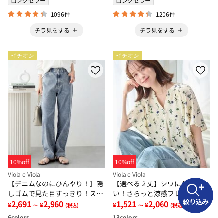
ロングセラー
ロングセラー
1096件
1206件
チラ見をする
チラ見をする
イチオシ
イチオシ
10%off
10%off
Viola e Viola
Viola e Viola
【デニムなのにひんやり！】隠
【選べる２丈】シワになりにく
しゴムで見た目すっきり！スト
い！さらっと涼感フレアスリー
絞り込み
レッチ楽ちんデニム
2,691
2,960
ブブラウス
1,521
2,060
¥
¥
¥
¥
～
(税込)
～
(税込)
6
colors
13
colors