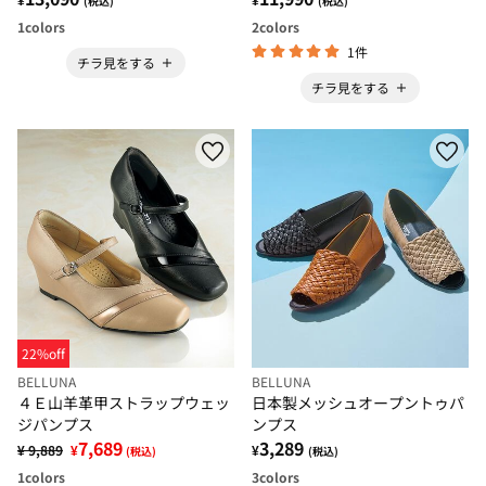
(税込)
(税込)
1
colors
2
colors
1件
チラ見をする
チラ見をする
22%off
BELLUNA
BELLUNA
４Ｅ山羊革甲ストラップウェッ
日本製メッシュオープントゥパ
ジパンプス
ンプス
7,689
3,289
¥ 9,889
¥
¥
(税込)
(税込)
1
colors
3
colors