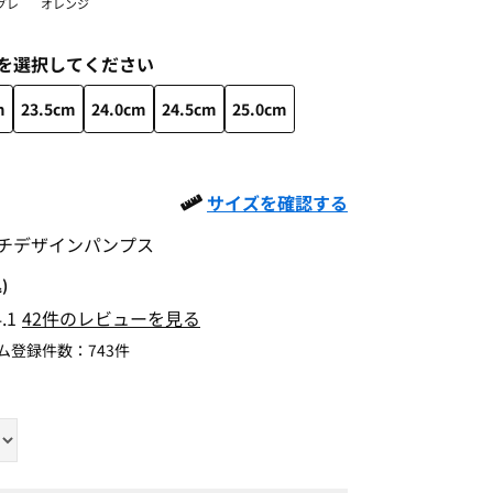
グレ
オレンジ
を選択してください
m
23.5cm
24.0cm
24.5cm
25.0cm
サイズを確認する
チデザインパンプス
)
4.1
42件のレビューを見る
ム登録件数：
743件