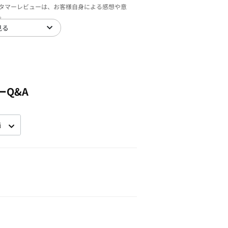
スタマーレビューは、お客様自身による感想や意
。
見る
ーQ&A