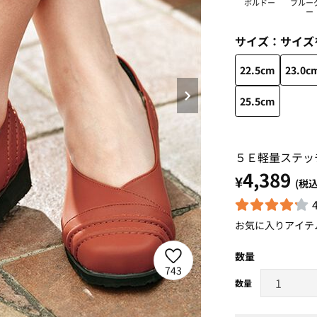
ボルドー
ブルー
ー
サイズ：
サイズ
22.5cm
23.0c
25.5cm
５Ｅ軽量ステッ
4,389
¥
(税込
お気に入りアイテ
数量
743