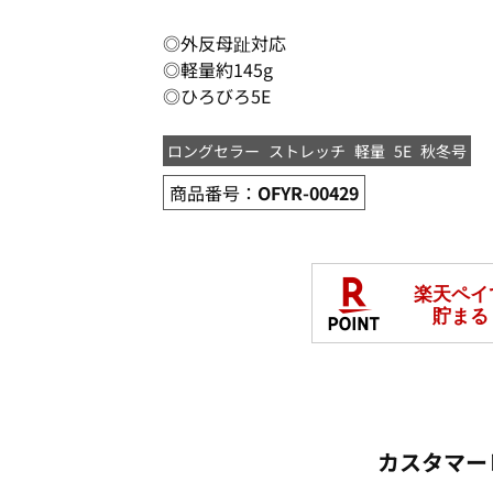
◎外反母趾対応
◎軽量約145g
◎ひろびろ5E
ロングセラー
ストレッチ
軽量
5E
秋冬号
商品番号：
OFYR-00429
カスタマー