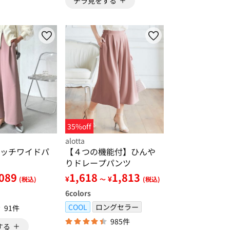
チラ見をする
35%off
alotta
ッチワイドパ
【４つの機能付】ひんや
りドレープパンツ
089
1,618
1,813
¥
¥
(税込)
～
(税込)
6
colors
COOL
ロングセラー
91件
985件
する