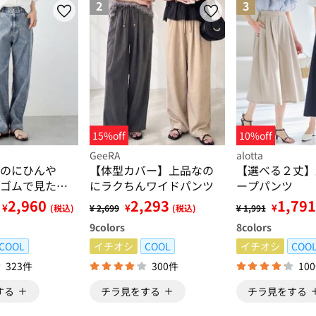
2
3
15%off
10%off
GeeRA
alotta
のにひんや
【体型カバー】上品なの
【選べる２丈】
ゴムで見た目
にラクちんワイドパンツ
ープパンツ
ストレッチ楽
2,960
2,293
1,791
¥
¥
¥
(税込)
¥ 2,699
(税込)
¥ 1,991
9
colors
8
colors
COOL
イチオシ
COOL
イチオシ
COO
323件
300件
10
する
チラ見をする
チラ見をする