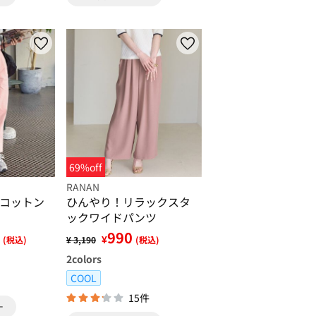
69%off
RANAN
コットン
ひんやり！リラックスタ
ックワイドパンツ
990
¥
(税込)
¥ 3,190
(税込)
2
colors
COOL
15件