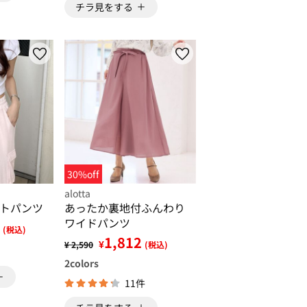
チラ見をする
30%off
alotta
トパンツ
あったか裏地付ふんわり
ワイドパンツ
(税込)
1,812
¥
¥ 2,590
(税込)
2
colors
11件