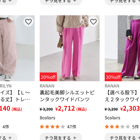
する
チラ見をする
チラ見をする
20%off
30%off
RILYN
RANAN
RANAN
イズ】【Ｌ～
裏起毛美脚シルエットピ
【選べる股下】
る丈】トレン
ンタックワイドパンツ
え２タックワイ
のバレルパン
クス
140
2,712
2,303
¥
¥
(税込)
¥ 3,390
(税込)
¥ 3,290
8
colors
5
colors
4件
47件
5件
する
チラ見をする
チラ見をする