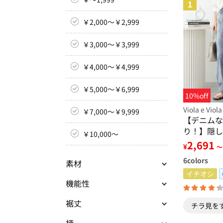
1
￥2,000～￥2,999
￥3,000～￥3,999
￥4,000～￥4,999
￥5,000～￥6,999
10%off
Viola e Viola
￥7,000～￥9,999
【デニムな
り！】隠し
￥10,000～
すっきり！
2,691
¥
～
ちんデニム
6
colors
素材
イチオシ
機能性
裾丈
チラ見を