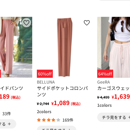
60%off
64%off
BELLUNA
GeeRA
イドパンツ
サイドポケットコロンパ
カーゴスウェッ
ンツ
189
1,639
¥
(税込)
¥ 4,499
1,089
¥
¥ 2,744
(税込)
1
colors
2
colors
33件
チラ見をする
169件
する