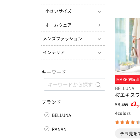
小さいサイズ
ホームウェア
メンズファッション
インテリア
キーワード
MAX60%off
BELLUNA
桜エキスワ
ブランド
2,
¥
¥ 5,489
4
colors
BELLUNA
RANAN
チラ見を