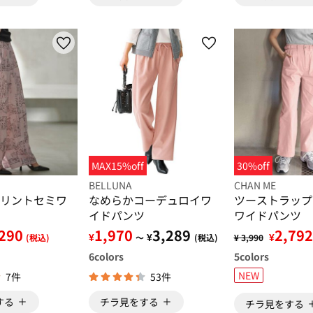
MAX15%off
30%off
BELLUNA
CHAN ME
リントセミワ
なめらかコーデュロイワ
ツーストラップ
イドパンツ
ワイドパンツ
290
1,970
3,289
2,792
¥
¥
¥
(税込)
～
(税込)
¥ 3,990
6
colors
5
colors
NEW
7件
53件
する
チラ見をする
チラ見をする