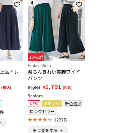
4
10%off
Viola e Viola
上品ドレ
楽ちんきれい美脚ワイド
パンツ
1,791
¥
(税込)
¥ 1,991
(税込)
9
colors
L
NEW
イチオシ
新色追加
ロングセラー
0件
1222件
チラ見をする