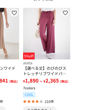
5%off
alotta
ンワイド
【選べる丈】のびのびス
トレッチリブワイドパン
ツ
,841
1,890
2,365
¥
¥
(税込)
～
(税込)
7
colors
COOL
8件
210件