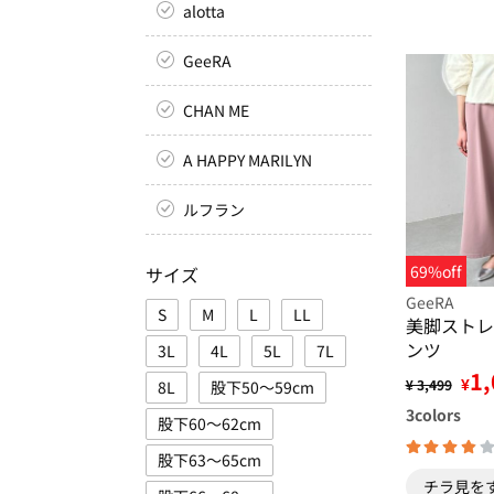
alotta
GeeRA
CHAN ME
A HAPPY MARILYN
ルフラン
69%off
サイズ
GeeRA
S
M
L
LL
美脚ストレ
ンツ
3L
4L
5L
7L
1,
¥
¥ 3,499
8L
股下50～59cm
3
colors
股下60～62cm
股下63～65cm
チラ見を