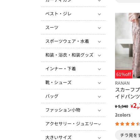
ベスト・ジレ
スーツ
スポーツウェア・水着
和装・浴衣・和装グッズ
インナー・下着
61%off
靴・シューズ
RANAN
スカーフプ
イドパンツ
バッグ
2,
¥
¥ 5,940
ファッション小物
2
colors
アクセサリー・ジュエリー
チラ見を
大きいサイズ