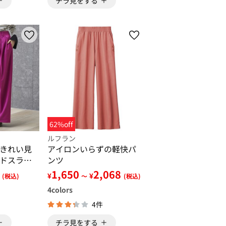
チラ見をする
62%off
ルフラン
きれい見
アイロンいらずの軽快パ
ドスラッ
ンツ
1,650
2,068
¥
¥
(税込)
～
(税込)
4
colors
4件
チラ見をする