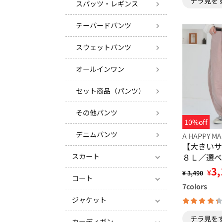
チラ見を
スパッツ・レギンス
テーパードパンツ
スウェットパンツ
オールインワン
セット商品（パンツ）
その他パンツ
10%off
デニムパンツ
A HAPPY MA
【大きいサ
８Ｌ／選べ
スカート
ドスタイル
3,
¥
¥ 3,490
ツ
コート
7
colors
ジャケット
チラ見を
カーディガン