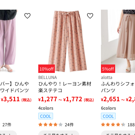
10%off
5%off
BELLUNA
alotta
バー】ひんや
ひんやり！レーヨン素材
ふんわりシフォ
ワイドパンツ
楽ステテコ
パンツ
3,511
1,277
1,772
2,651
2
¥
¥
¥
¥
¥
(税込)
～
(税込)
～
4
colors
6
colors
COOL
COOL
27件
24件
18