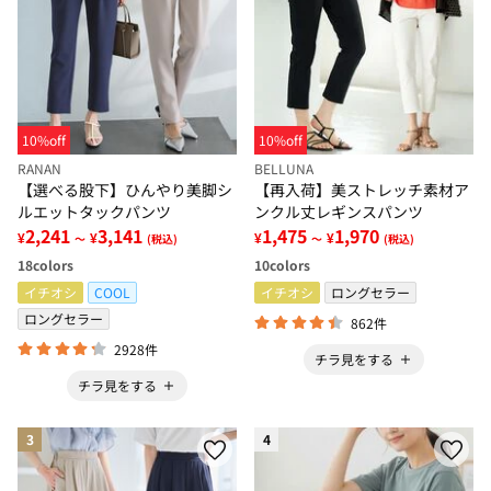
10%off
10%off
RANAN
BELLUNA
【選べる股下】ひんやり美脚シ
【再入荷】美ストレッチ素材ア
ルエットタックパンツ
ンクル丈レギンスパンツ
2,241
3,141
1,475
1,970
¥
¥
¥
¥
～
(税込)
～
(税込)
18
colors
10
colors
イチオシ
COOL
イチオシ
ロングセラー
ロングセラー
862件
2928件
チラ見をする
チラ見をする
3
4