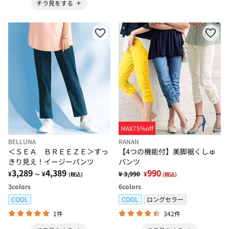
チラ見をする
MAX75%off
BELLUNA
RANAN
＜ＳＥＡ ＢＲＥＥＺＥ＞すっ
【4つの機能付】美脚裾くしゅ
きり見え！イージーパンツ
パンツ
3,289
4,389
990
¥
¥
¥ 3,990
¥
～
(税込)
(税込)
3
colors
6
colors
COOL
COOL
ロングセラー
1件
342件