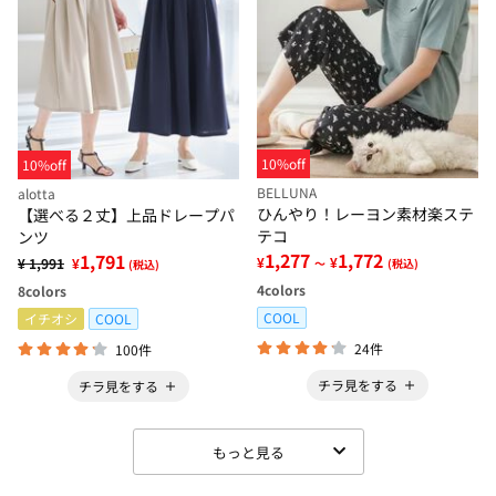
10%off
10%off
BELLUNA
alotta
ひんやり！レーヨン素材楽ステ
【選べる２丈】上品ドレープパ
テコ
ンツ
1,277
1,772
1,791
¥
¥
¥ 1,991
¥
～
(税込)
(税込)
4
colors
8
colors
COOL
イチオシ
COOL
24件
100件
チラ見をする
チラ見をする
もっと見る