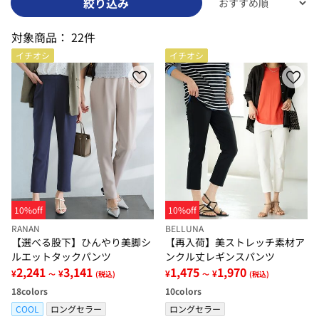
絞り込み
対象商品：
22件
イチオシ
イチオシ
10%off
10%off
RANAN
BELLUNA
【選べる股下】ひんやり美脚シ
【再入荷】美ストレッチ素材ア
ルエットタックパンツ
ンクル丈レギンスパンツ
2,241
3,141
1,475
1,970
¥
¥
¥
¥
～
(税込)
～
(税込)
18
colors
10
colors
COOL
ロングセラー
ロングセラー