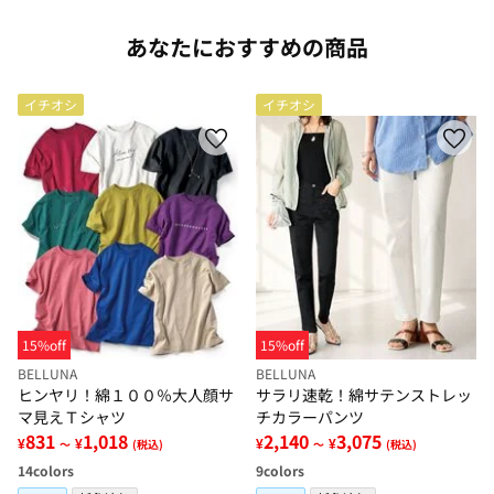
あなたにおすすめの商品
イチオシ
イチオシ
15%off
15%off
BELLUNA
BELLUNA
ヒンヤリ！綿１００％大人顔サ
サラリ速乾！綿サテンストレッ
マ見えＴシャツ
チカラーパンツ
831
1,018
2,140
3,075
¥
¥
¥
¥
～
(税込)
～
(税込)
14
colors
9
colors