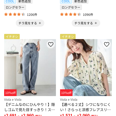
COOL
新色追加
COOL
新色追加
ロングセラー
ロングセラー
1206件
1096件
チラ見をする
チラ見をする
イチオシ
イチオシ
10%off
10%off
Viola e Viola
Viola e Viola
【デニムなのにひんやり！】隠
【選べる２丈】シワになりにく
しゴムで見た目すっきり！スト
い！さらっと涼感フレアスリー
レッチ楽ちんデニム
2,691
2,960
ブブラウス
1,521
2,060
¥
¥
¥
¥
～
(税込)
～
(税込)