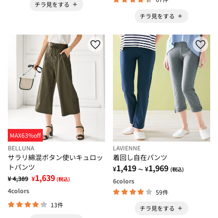
チラ見をする
チラ見をする
MAX63%off
BELLUNA
LAVIENNE
サラリ綿混ボタン使いキュロッ
着回し自在パンツ
トパンツ
1,419
1,969
¥
¥
～
(税込)
1,639
¥ 4,389
¥
(税込)
6
colors
4
colors
59件
13件
チラ見をする