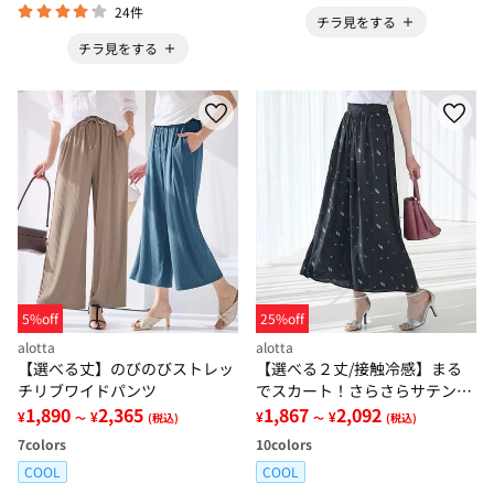
24件
チラ見をする
チラ見をする
5%off
25%off
alotta
alotta
【選べる丈】のびのびストレッ
【選べる２丈/接触冷感】まる
チリブワイドパンツ
でスカート！さらさらサテン素
1,890
2,365
材スカーチョパンツ
1,867
2,092
¥
¥
¥
¥
～
(税込)
～
(税込)
7
colors
10
colors
COOL
COOL