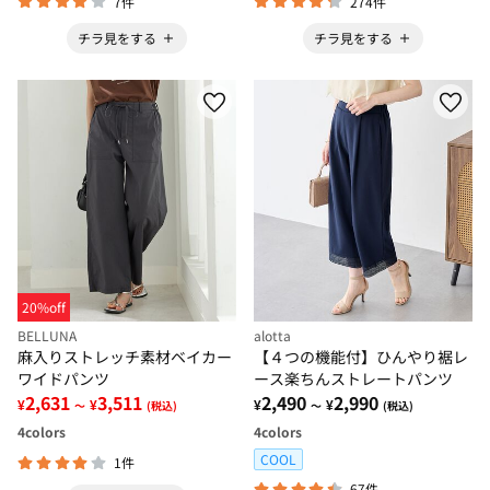
7件
274件
チラ見をする
チラ見をする
20%off
BELLUNA
alotta
麻入りストレッチ素材ベイカー
【４つの機能付】ひんやり裾レ
ワイドパンツ
ース楽ちんストレートパンツ
2,631
3,511
2,490
2,990
¥
¥
¥
¥
～
(税込)
～
(税込)
4
colors
4
colors
COOL
1件
67件