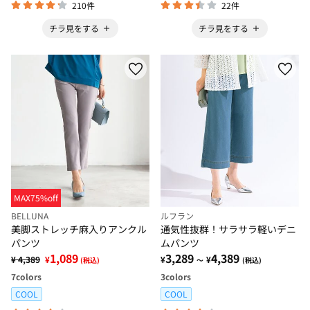
210件
22件
チラ見をする
チラ見をする
MAX75%off
BELLUNA
ルフラン
美脚ストレッチ麻入りアンクル
通気性抜群！サラサラ軽いデニ
パンツ
ムパンツ
1,089
3,289
4,389
¥ 4,389
¥
¥
¥
(税込)
～
(税込)
7
colors
3
colors
COOL
COOL