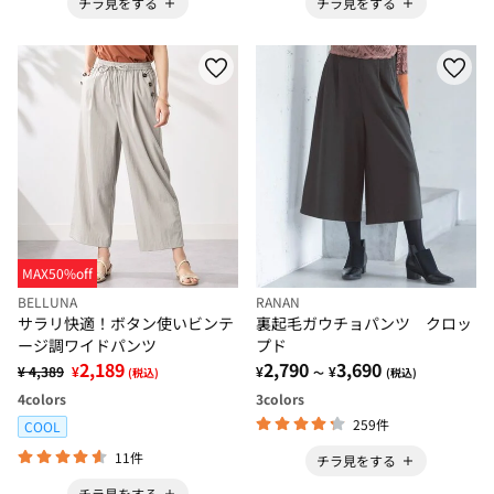
チラ見をする
チラ見をする
MAX50%off
BELLUNA
RANAN
サラリ快適！ボタン使いビンテ
裏起毛ガウチョパンツ クロッ
ージ調ワイドパンツ
プド
2,189
2,790
3,690
¥ 4,389
¥
¥
¥
(税込)
～
(税込)
4
colors
3
colors
259件
COOL
11件
チラ見をする
チラ見をする