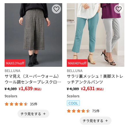
MAX63%off
MAX40%off
BELLUNA
BELLUNA
サマ見え（スーパーウォーム）
サラリ裏メッシュ！美脚ストレ
ウール調センタープレスクロッ
ッチアンクルパンツ
プドパンツ
1,639
2,631
¥ 4,389
¥
¥ 4,389
¥
(税込)
(税込)
9
colors
5
colors
COOL
35件
75件
チラ見をする
チラ見をする