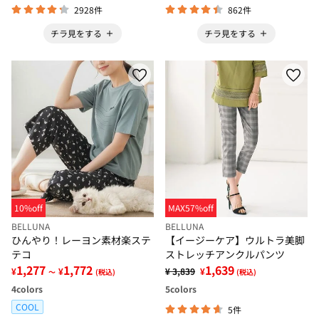
2928件
862件
チラ見をする
チラ見をする
10%off
MAX57%off
BELLUNA
BELLUNA
ひんやり！レーヨン素材楽ステ
【イージーケア】ウルトラ美脚
テコ
ストレッチアンクルパンツ
1,277
1,772
1,639
¥
¥
¥ 3,839
¥
～
(税込)
(税込)
4
colors
5
colors
COOL
5件