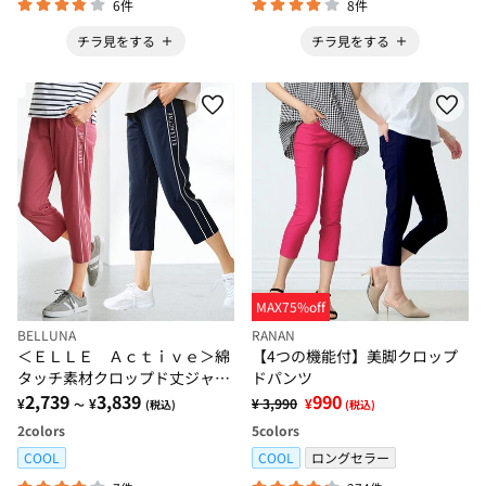
6件
8件
チラ見をする
チラ見をする
MAX75%off
BELLUNA
RANAN
＜ＥＬＬＥ Ａｃｔｉｖｅ＞綿
【4つの機能付】美脚クロップ
タッチ素材クロップド丈ジャー
ドパンツ
ジパンツ
2,739
3,839
990
¥
¥
¥ 3,990
¥
～
(税込)
(税込)
2
colors
5
colors
COOL
COOL
ロングセラー