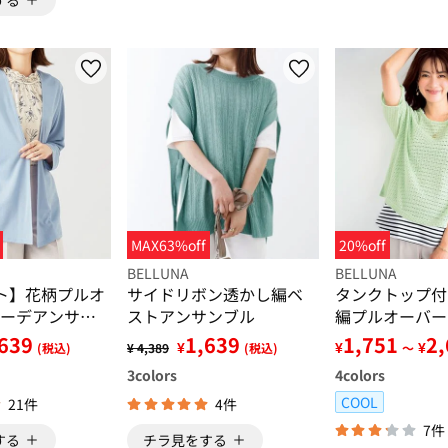
MAX63%off
20%off
BELLUNA
BELLUNA
ト】花柄プルオ
サイドリボン透かし編ベ
タンクトップ付
ーデアンサン
ストアンサンブル
編プルオーバー
ブル
639
1,639
1,751
2
¥
¥
¥
(税込)
¥ 4,389
(税込)
～
3
colors
4
colors
COOL
21件
4件
7件
する
チラ見をする