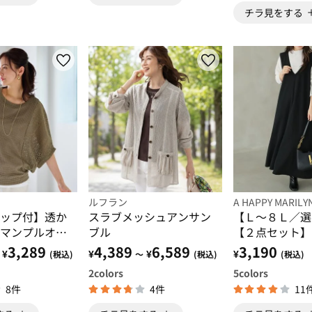
チラ見をする
ルフラン
A HAPPY MARILY
ップ付】透か
スラブメッシュアンサン
【Ｌ～８Ｌ／選
マンプルオー
ブル
【２点セット】
プス×マーメイ
3,289
4,389
6,589
3,190
¥
¥
¥
¥
(税込)
～
(税込)
(税込)
スカ
2
colors
5
colors
8件
4件
11