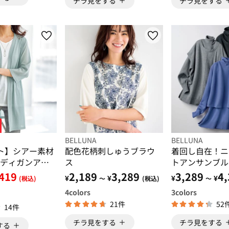
チラ見をする
チラ見をする
BELLUNA
BELLUNA
ト】シアー素材
配色花柄刺しゅうブラウ
着回し自在！ニ
ディガンアン
ス
トアンサンブル
419
2,189
3,289
3,289
4,
¥
¥
¥
¥
(税込)
～
(税込)
～
4
colors
3
colors
21件
52
14件
チラ見をする
チラ見をする
する