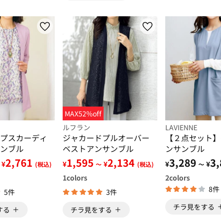
MAX52%off
ルフラン
LAVIENNE
プスカーディ
ジャカードプルオーバー
【２点セット】
ンブル
ベストアンサンブル
ンサンブル
2,761
1,595
2,134
3,289
3,
¥
¥
¥
¥
¥
(税込)
～
(税込)
～
1
colors
2
colors
8件
5件
3件
チラ見をする
する
チラ見をする