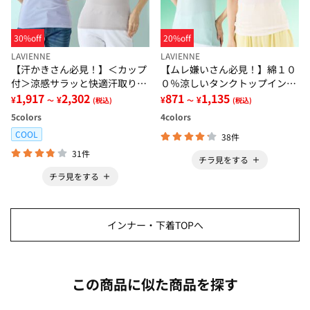
30%off
20%off
LAVIENNE
LAVIENNE
【汗かきさん必見！】＜カップ
【ムレ嫌いさん必見！】綿１０
付＞涼感サラッと快適汗取りタ
０％涼しいタンクトップインナ
ンクトップインナー＜さらりラ
1,917
2,302
ー＜さらりラボ＞
871
1,135
¥
¥
¥
¥
～
(税込)
～
(税込)
ボ＞
5
colors
4
colors
COOL
38件
31件
チラ見をする
チラ見をする
インナー・下着TOPへ
この商品に似た商品を探す