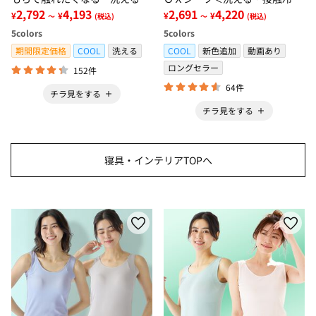
グ＜低反発・滑りにくい・接触
2,792
4,193
感・抗菌防臭・時短・家事楽・
2,691
4,220
¥
¥
¥
¥
～
(税込)
～
(税込)
冷感・防ダニ・カーペット＞
ボックスシーツ・寝苦しさ対策
5
colors
5
colors
＞
期間限定価格
COOL
洗える
COOL
新色追加
動画あり
ロングセラー
152件
64件
チラ見をする
チラ見をする
寝具・インテリアTOPへ