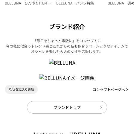
BELLUNA ひんやりITEM特
BELLUNA パンツ特集
BELLUNA 
集
ク
ブランド紹介
「毎日をちょっと素敵に」をコンセプトに
今の私に似合うトレンド感とこれからの私も似合うベーシックなアイテムで
オシャレを楽しむ大人の女性を応援します。
コンセプトページへ
ブランドトップ