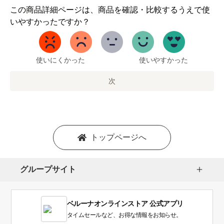
1
この商品詳細ページは、商品を確認・比較するうえで使
か
いやすかったですか？
ら
5
ま
で
使いにくかった
使いやすかった
の
オ
次
プ
シ
ョ
ン
を
トップページへ
選
択
し
グループサイト
ま
す。
1
ベルーナオンラインストア 公式アプリ
は
使
タイムセールなど、お得な情報をお知らせ。