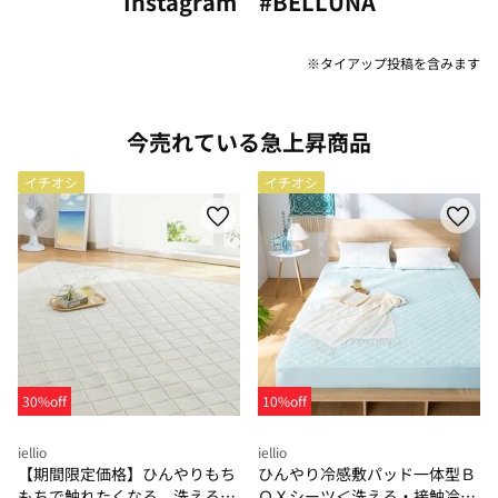
Instagram #BELLUNA
※タイアップ投稿を含みます
今売れている急上昇商品
イチオシ
イチオシ
30%off
10%off
iellio
iellio
【期間限定価格】ひんやりもち
ひんやり冷感敷パッド一体型Ｂ
もちで触れたくなる 洗えるラ
ＯＸシーツ＜洗える・接触冷