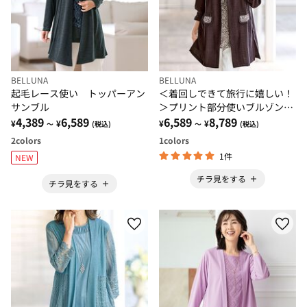
BELLUNA
BELLUNA
起毛レース使い トッパーアン
＜着回しできて旅行に嬉しい！
サンブル
＞プリント部分使いブルゾンア
4,389
6,589
ンサンブル
6,589
8,789
¥
¥
¥
¥
～
(税込)
～
(税込)
2
colors
1
colors
1件
NEW
チラ見をする
チラ見をする