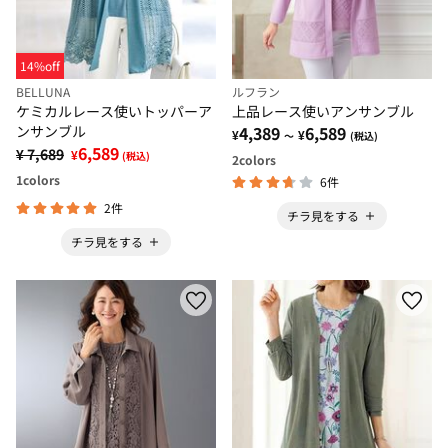
14%off
BELLUNA
ルフラン
ケミカルレース使いトッパーア
上品レース使いアンサンブル
ンサンブル
4,389
6,589
¥
¥
～
(税込)
6,589
¥ 7,689
¥
(税込)
2
colors
1
colors
6件
2件
チラ見をする
チラ見をする