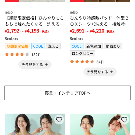
iellio
iellio
【期間限定価格】ひんやりもち
ひんやり冷感敷パッド一体型Ｂ
もちで触れたくなる 洗えるラ
ＯＸシーツ＜洗える・接触冷
グ＜低反発・滑りにくい・接触
2,792
4,193
感・抗菌防臭・時短・家事楽・
2,691
4,220
¥
¥
¥
¥
～
(税込)
～
(税込)
冷感・防ダニ・カーペット＞
ボックスシーツ・寝苦しさ対策
5
colors
5
colors
＞
期間限定価格
COOL
洗える
COOL
新色追加
動画あり
ロングセラー
152件
64件
チラ見をする
チラ見をする
寝具・インテリアTOPへ