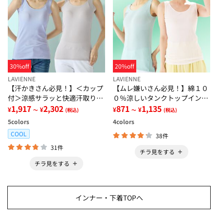
30%off
20%off
LAVIENNE
LAVIENNE
【汗かきさん必見！】＜カップ
【ムレ嫌いさん必見！】綿１０
付＞涼感サラッと快適汗取りタ
０％涼しいタンクトップインナ
ンクトップインナー＜さらりラ
1,917
2,302
ー＜さらりラボ＞
871
1,135
¥
¥
¥
¥
～
(税込)
～
(税込)
ボ＞
5
colors
4
colors
COOL
38件
31件
チラ見をする
チラ見をする
インナー・下着TOPへ