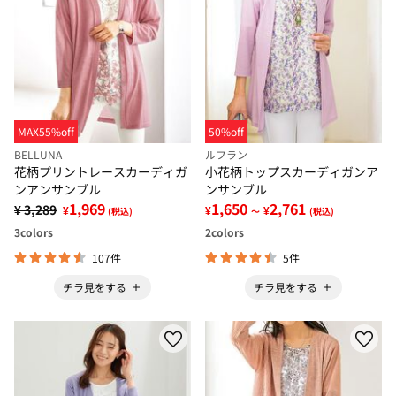
MAX55%off
50%off
BELLUNA
ルフラン
花柄プリントレースカーディガ
小花柄トップスカーディガンア
ンアンサンブル
ンサンブル
1,969
1,650
2,761
¥ 3,289
¥
¥
¥
(税込)
～
(税込)
3
colors
2
colors
107件
5件
チラ見をする
チラ見をする