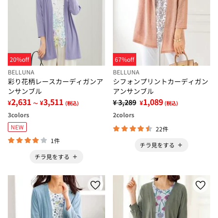
20%off
67%off
BELLUNA
BELLUNA
彩り花柄レースカーディガンア
シフォンプリントカーディガン
ンサンブル
アンサンブル
2,631
3,511
1,089
¥ 3,289
¥
¥
¥
～
(税込)
(税込)
3
colors
2
colors
NEW
22件
1件
チラ見をする
チラ見をする