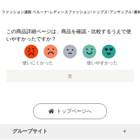
ファッション通販 ベルーナ
レディースファッション
トップス
アンサンブル
着
1
この商品詳細ページは、商品を確認・比較するうえで使
か
いやすかったですか？
ら
5
ま
で
使いにくかった
使いやすかった
の
オ
次
プ
シ
ョ
ン
を
トップページへ
選
択
し
グループサイト
ま